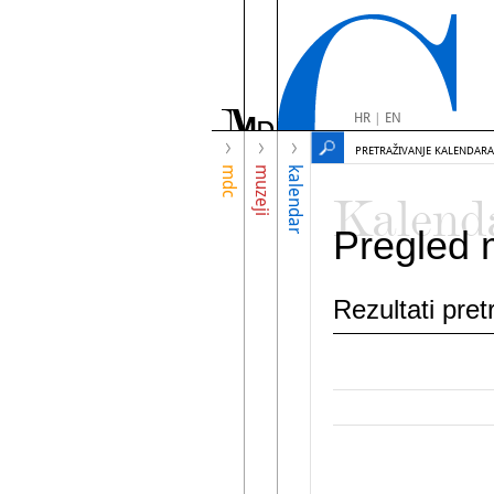
HR
|
EN
PRETRAŽIVANJE KALENDARA
mdc
muzeji
kalendar
Kalend
Pregled 
Rezultati pre