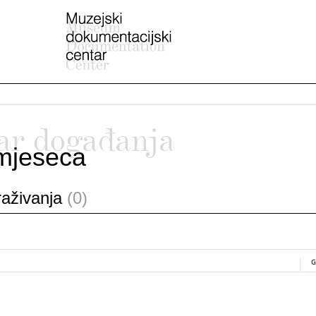
ar događanja
mjeseca
traživanja
(0)
G