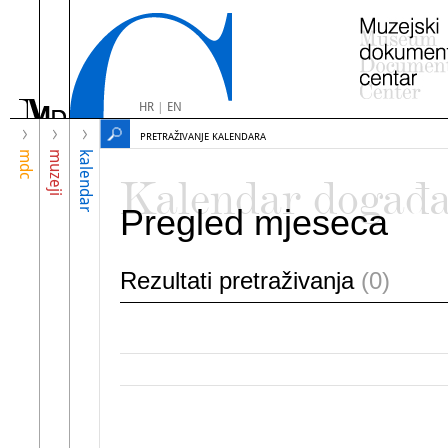
HR
|
EN
PRETRAŽIVANJE KALENDARA
mdc
muzeji
kalendar
Kalendar događ
Pregled mjeseca
Rezultati pretraživanja
(0)