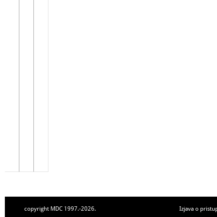
copyright MDC 1997.-2026.
Izjava o pristu