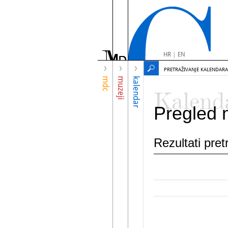
HR
|
EN
PRETRAŽIVANJE KALENDARA
mdc
muzeji
kalendar
Kalend
Pregled 
Rezultati pre