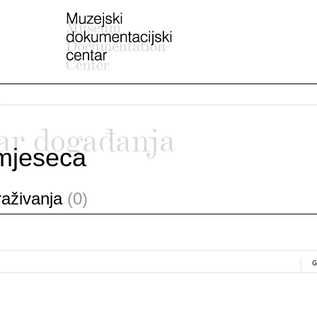
ar događanja
mjeseca
traživanja
(0)
G