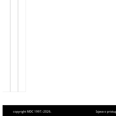
copyright MDC 1997.-2026.
Izjava o pristu