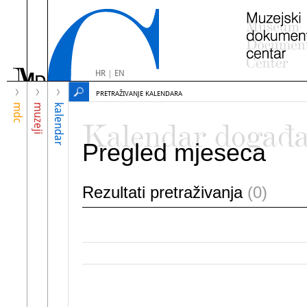
HR
|
EN
PRETRAŽIVANJE KALENDARA
mdc
muzeji
kalendar
Kalendar događ
Pregled mjeseca
Rezultati pretraživanja
(0)