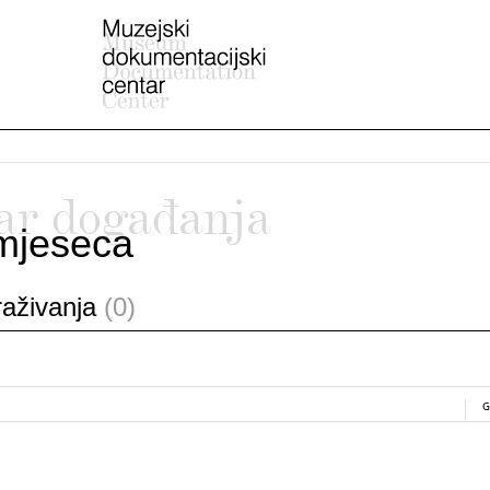
ar događanja
mjeseca
traživanja
(0)
G