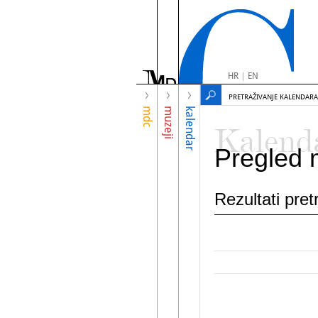
HR
|
EN
PRETRAŽIVANJE KALENDARA
mdc
muzeji
kalendar
Kalend
Pregled 
Rezultati pre