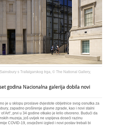
Sainsbury s Trafalgarskog trga, © The National Gallery,
set godina Nacionalna galerija dobila novi
o je u sklopu proslave dvjestote obljetnice svog osnutka za
sbury, zapadno proširenje glavne zgrade, kao i novi stalni
 Art“, prvi u 34 godine otkako je krilo otvoreno. Budući da
anskih muzeja, još uvijek ne uspijeva doseći razinu
mije COVID-19, osvježeni izgled i novi postav trebali bi