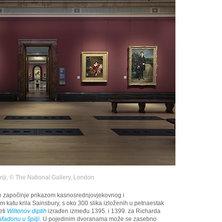
iji, © The National Gallery, London
 te započinje prikazom kasnosrednjovjekovnog i
 katu krila Sainsbury, s oko 300 slika izloženih u petnaestak
eti
Wiltonov diptih
izrađen između 1395. i 1399. za Richarda
Madonu u špilji
. U pojedinim dvoranama može se zasebno