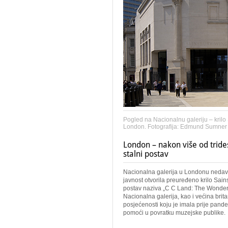
Pogled na Nacionalnu galeriju – krilo 
London. Fotografija: Edmund Sumner
London – nakon više od tride
stalni postav
Nacionalna galerija u Londonu nedavn
javnost otvorila preuređeno krilo Sain
postav naziva „C C Land: The Wonder of
Nacionalna galerija, kao i većina brit
posjećenosti koju je imala prije pande
pomoći u povratku muzejske publike.