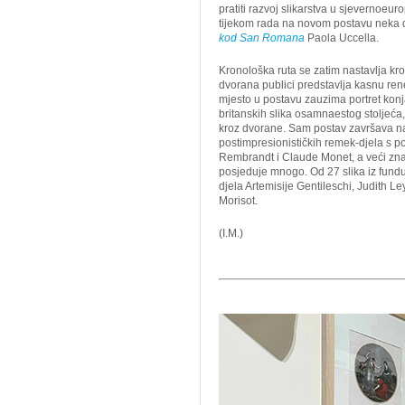
pratiti razvoj slikarstva u sjevernoeur
tijekom rada na novom postavu neka 
kod San Romana
Paola Uccella.
Kronološka ruta se zatim nastavlja kro
dvorana publici predstavlja kasnu rene
mjesto u postavu zauzima portret kon
britanskih slika osamnaestog stoljeća, č
kroz dvorane. Sam postav završava na 
postimpresionističkih remek-djela s po
Rembrandt i Claude Monet, a veći znač
posjeduje mnogo. Od 27 slika iz fundus
djela Artemisije Gentileschi, Judith 
Morisot.
(I.M.)