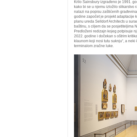
Krilo Sainsbury izgrađeno je 1991. g
kako bi se u njemu izložilo slikarstvo
nalazi na popisu zaštićenih građevina 
godine započet je projekt adaptacije kr
planu ureda Selldorf Architects u sura
baštinu, s ciljem da se posjetiteljima 
Predloženi redizajn kojeg potpisuje nj
2022. godine i dočekan s oštrim kriti
klaunom koji nosi tutu suknju“, a neki 
terminalom zračne luke.