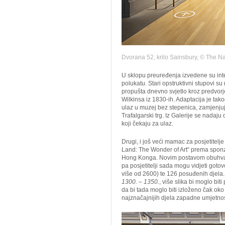
Dvorana 52, krilo Sainsbury, © The Na
U sklopu preuređenja izvedene su inter
polukatu. Stari opstruktivni stupovi su
propušta dnevno svjetlo kroz predvorj
Wilkinsa iz 1830-ih. Adaptacija je tak
ulaz u muzej bez stepenica, zamjenjuj
Trafalgarski trg. Iz Galerije se nadaj
koji čekaju za ulaz.
Drugi, i još veći mamac za posjetitel
Land: The Wonder of Art“ prema sponzo
Hong Konga. Novim postavom obuhvaće
pa posjetitelji sada mogu vidjeti got
više od 2600) te 126 posuđenih djel
1300. – 1350.
, više slika bi moglo bi
da bi tada moglo biti izloženo čak ok
najznačajnijih djela zapadne umjetnos