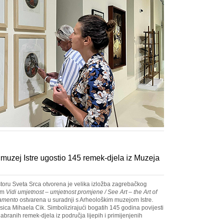
 muzej Istre ugostio 145 remek-djela iz Muzeja
oru Sveta Srca otvorena je velika izložba zagrebačkog
vom
Vidi umjetnost – umjetnost promjene / See Art – the Art of
iamento
ostvarena u suradnji s Arheološkim muzejom Istre.
sica Mihaela Cik. Simbolizirajući bogatih 145 godina povijesti
branih remek-djela iz područja lijepih i primijenjenih