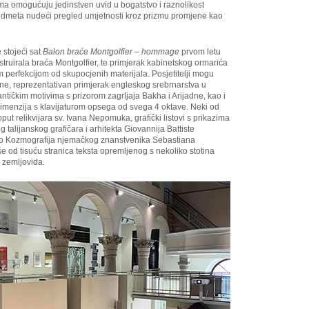
ljima omogućuju jedinstven uvid u bogatstvo i raznolikost
predmeta nudeći pregled umjetnosti kroz prizmu promjene kao
stojeći sat
Balon braće Montgolfier – hommage
prvom letu
struirala braća Montgolfier, te primjerak kabinetskog ormarića
 perfekcijom od skupocjenih materijala. Posjetitelji mogu
dine, reprezentativan primjerak engleskog srebrnarstva u
 antičkim motivima s prizorom zagrljaja Bakha i Arijadne, kao i
h dimenzija s klavijaturom opsega od svega 4 oktave. Neki od
put relikvijara sv. Ivana Nepomuka, grafički listovi s prikazima
g talijanskog grafičara i arhitekta Giovannija Battiste
jelo Kozmografija njemačkog znanstvenika Sebastiana
še od tisuću stranica teksta opremljenog s nekoliko stotina
a zemljovida.