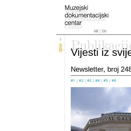
HR
|
EN
Publikacij
mdc
Vijesti iz sv
Newsletter, broj 248
#1
|
#2
|
#3
|
#4
|
#5
|
#6