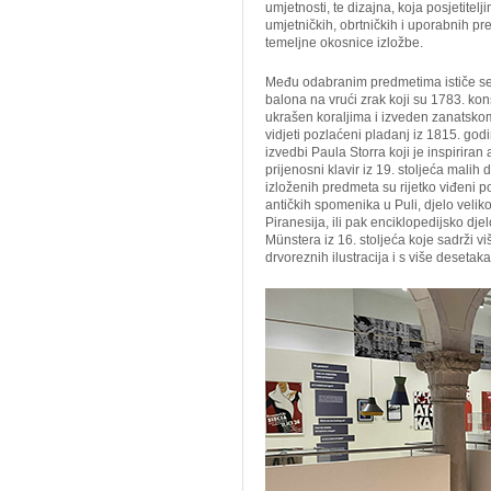
umjetnosti, te dizajna, koja posjetite
umjetničkih, obrtničkih i uporabnih 
temeljne okosnice izložbe.
Među odabranim predmetima ističe se 
balona na vrući zrak koji su 1783. kon
ukrašen koraljima i izveden zanatskom
vidjeti pozlaćeni pladanj iz 1815. go
izvedbi Paula Storra koji je inspiriran
prijenosni klavir iz 19. stoljeća mali
izloženih predmeta su rijetko viđeni po
antičkih spomenika u Puli, djelo veliko
Piranesija, ili pak enciklopedijsko d
Münstera iz 16. stoljeća koje sadrži vi
drvoreznih ilustracija i s više desetak