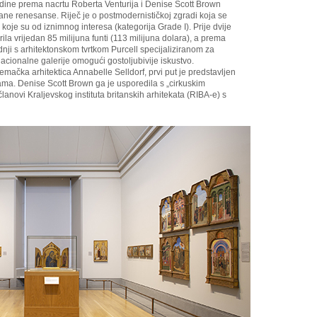
odine prema nacrtu Roberta Venturija i Denise Scott Brown
 rane renesanse. Riječ je o postmodernističkoj zgradi koja se
koje su od iznimnog interesa (kategorija Grade I). Prije dvije
ila vrijedan 85 milijuna funti (113 milijuna dolara), a prema
dnji s arhitektonskom tvrtkom Purcell specijaliziranom za
Nacionalne galerije omogući gostoljubivije iskustvo.
emačka arhitektica Annabelle Selldorf, prvi put je predstavljen
kama. Denise Scott Brown ga je usporedila s „cirkuskim
članovi Kraljevskog instituta britanskih arhitekata (RIBA-e) s