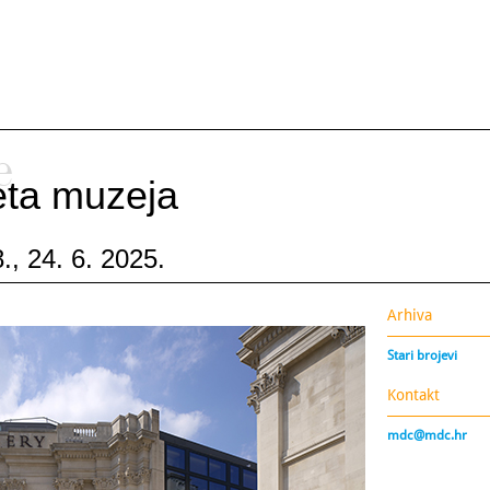
e
ijeta muzeja
., 24. 6. 2025.
Arhiva
Stari brojevi
Kontakt
mdc@mdc.hr