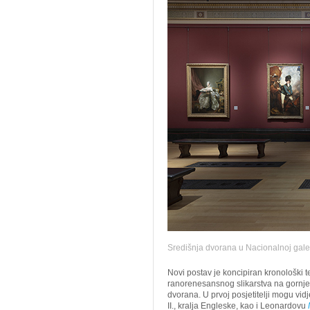
Središnja dvorana u Nacionalnoj galer
Novi postav je koncipiran kronološki
ranorenesansnog slikarstva na gornjem
dvorana. U prvoj posjetitelji mogu vidj
II., kralja Engleske, kao i Leonardovu