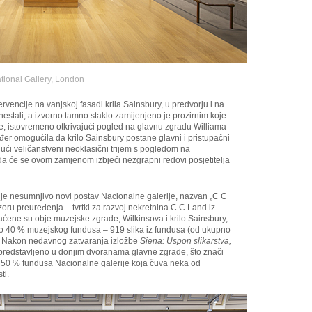
tional Gallery, London
vencije na vanjskoj fasadi krila Sainsbury, u predvorju i na
 nestali, a izvorno tamno staklo zamijenjeno je prozirnim koje
e, istovremeno otkrivajući pogled na glavnu zgradu Williama
ođer omogućila da krilo Sainsbury postane glavni i pristupačni
ući veličanstveni neoklasični trijem s pogledom na
u da će se ovom zamjenom izbjeći nezgrapni redovi posjetitelja
je je nesumnjivo novi postav Nacionalne galerije, nazvan „C C
ru preuređenja – tvrtki za razvoj nekretnina C C Land iz
ne su obje muzejske zgrade, Wilkinsova i krilo Sainsbury,
ovo 40 % muzejskog fundusa – 919 slika iz fundusa (od ukupno
a. Nakon nedavnog zatvaranja izložbe
Siena: Uspon slikarstva,
ti predstavljeno u donjim dvoranama glavne zgrade, što znači
o 50 % fundusa Nacionalne galerije koja čuva neka od
ti.