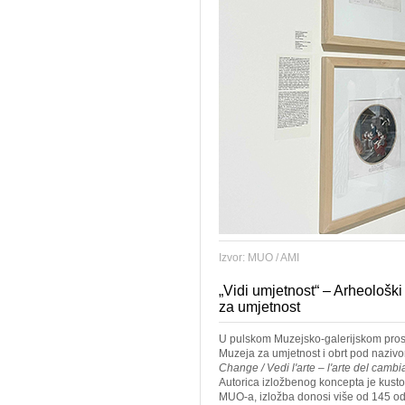
Izvor: MUO / AMI
„Vidi umjetnost“ – Arheološki
za umjetnost
U pulskom Muzejsko-galerijskom prost
Muzeja za umjetnost i obrt pod nazi
Change / Vedi l'arte – l'arte del camb
Autorica izložbenog koncepta je kusto
MUO-a, izložba donosi više od 145 oda