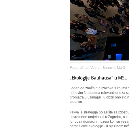
Fotografirao: Vedran Benović, MUO
„Ekologije Bauhausa“ u MSU
Jedan od značajnih izazova s kojima s
njihovim fundusima relevantnom za sad
promatraju uzimajući u obzir ono što 
zadatka.
Takva je strategija polazište za izložb
suvremene umjetnosti u Zagrebu, a kus
fundusa domaćih muzeja koji su vezan
perspektive ekologije - u njezinom ne