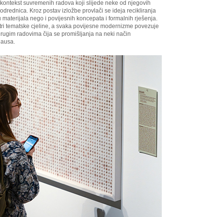
u kontekst suvremenih radova koji slijede neke od njegovih
 odrednica. Kroz postav izložbe provlači se ideja recikliranja
aterijala nego i povijesnih koncepata i formalnih rješenja.
 tri tematske cjeline, a svaka povijesne modernizme povezuje
drugim radovima čija se promišljanja na neki način
hausa.