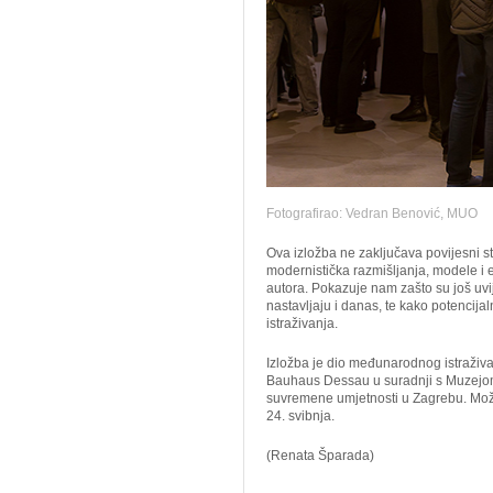
Fotografirao: Vedran Benović, MUO
Ova izložba ne zaključava povijesni
modernistička razmišljanja, modele i 
autora. Pokazuje nam zašto su još uvi
nastavljaju i danas, te kako potencija
istraživanja.
Izložba je dio međunarodnog istraživa
Bauhaus Dessau u suradnji s Muzejom 
suvremene umjetnosti u Zagrebu. Mož
24. svibnja.
(Renata Šparada)