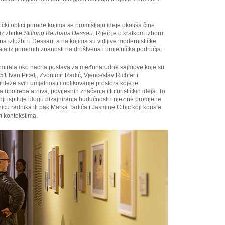
ki oblici prirode kojima se promišljaju ideje okoliša čine
iz zbirke
Stiftung Bauhaus Dessau
. Riječ je o kratkom izboru
i na izložbi u Dessau, a na kojima su vidljive modernističke
a iz prirodnih znanosti na društvena i umjetnička područja.
rmirala oko nacrta postava za međunarodne sajmove koje su
51 Ivan Picelj, Zvonimir Radić, Vjenceslav Richter i
inteze svih umjetnosti i oblikovanje prostora koje je
 upotreba arhiva, povijesnih značenja i futurističkih ideja. To
ji ispituje ulogu dizajniranja budućnosti i njezine promjene
icu radnika ili pak Marka Tadića i Jasmine Cibic koji koriste
m kontekstima.