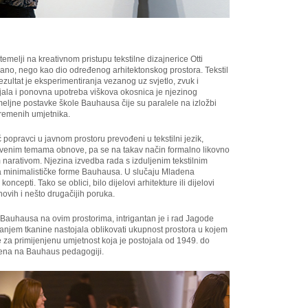
temelji na kreativnom pristupu tekstilne dizajnerice Otti
rano, nego kao dio određenog arhitektonskog prostora. Tekstil
rezultat je eksperimentiranja vezanog uz svjetlo, zvuk i
ijala i ponovna upotreba viškova okosnica je njezinog
eljne postavke škole Bauhausa čije su paralele na izložbi
vremenih umjetnika.
 popravci u javnom prostoru prevođeni u tekstilni jezik,
uštvenim temama obnove, pa se na takav način formalno likovno
 narativom. Njezina izvedba rada s izduljenim tekstilnim
a minimalističke forme Bauhausa. U slučaju Mladena
 koncepti. Tako se oblici, bilo dijelovi arhitekture ili dijelovi
i novih i nešto drugačijih poruka.
 Bauhausa na ovim prostorima, intrigantan je i rad Jagode
ovanjem tkanine nastojala oblikovati ukupnost prostora u kojem
e za primijenjenu umjetnost koja je postojala od 1949. do
jena na Bauhaus pedagogiji.