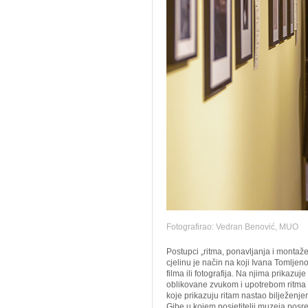
Fotografirao: Vedran Benović, MUO
Postupci „ritma, ponavljanja i montaže
cjelinu je način na koji Ivana Tomlje
filma ili fotografija. Na njima prikazuj
oblikovane zvukom i upotrebom ritma i 
koje prikazuju ritam nastao bilježenje
Gibe u kojem posjetitelji muzeja posre