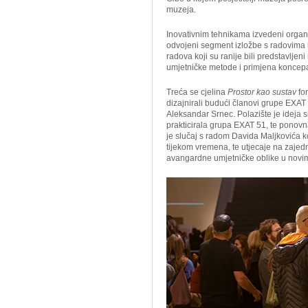
muzeja.
Inovativnim tehnikama izvedeni organič
odvojeni segment izložbe s radovima 
radova koji su ranije bili predstavljen
umjetničke metode i primjena koncepat
Treća se cjelina
Prostor kao sustav
fo
dizajnirali budući članovi grupe EXAT 
Aleksandar Srnec. Polazište je ideja s
prakticirala grupa EXAT 51, te ponovna
je slučaj s radom Davida Maljkovića ko
tijekom vremena, te utjecaje na zajedn
avangardne umjetničke oblike u novi