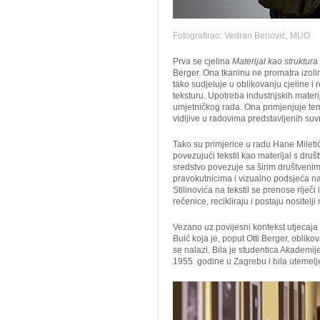
Fotografirao: Vedran Benović, MUO
Prva se cjelina
Materijal kao struktura
Berger. Ona tkaninu ne promatra izoli
tako sudjeluje u oblikovanju cjeline i 
teksturu. Upotreba industrijskih mater
umjetničkog rada. Ona primjenjuje tem
vidljive u radovima predstavljenih su
Tako su primjerice u radu Hane Miletić
povezujući tekstil kao materijal s dr
sredstvo povezuje sa širim društvenim
pravokutnicima i vizualno podsjeća n
Stilinovića na tekstil se prenose riječi i
rečenice, recikliraju i postaju nositelj
Vezano uz povijesni kontekst utjecaja
Buić koja je, poput Otti Berger, oblik
se nalazi. Bila je studentica Akademij
1955. godine u Zagrebu i bila utemel