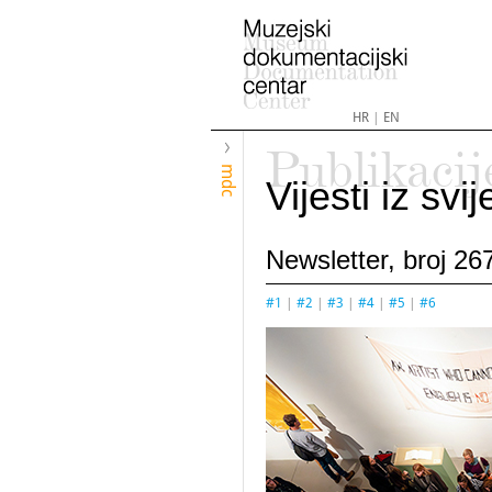
HR
|
EN
Publikacij
mdc
Vijesti iz sv
Newsletter, broj 267
#1
|
#2
|
#3
|
#4
|
#5
|
#6