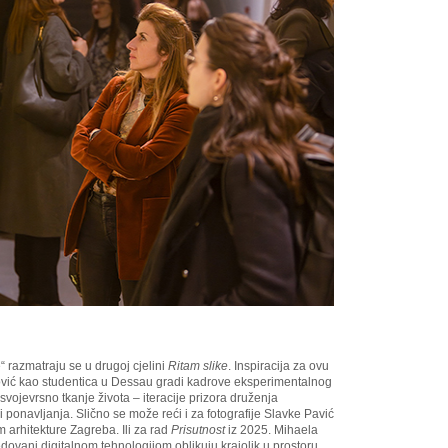
“ razmatraju se u drugoj cjelini
Ritam slike
. Inspiracija za ovu
nović kao studentica u Dessau gradi kadrove eksperimentalnog
e svojevrsno tkanje života – iteracije prizora druženja
ponavljanja. Slično se može reći i za fotografije Slavke Pavić
m arhitekture Zagreba. Ili za rad
Prisutnost
iz 2025. Mihaela
dovani digitalnom tehnologijom oblikuju krajolik u prostoru