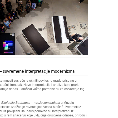
 – suvremene interpretacije modernizma
e muzeji susreću je učiniti povijesnu građu prisutnu u
ašnji trenutak. Nove interpretacije i analize koje građu
nam je danas u društvu važno potrebne su za ostvarenje tog
u
Ekologije Bauhausa – mreže kontinuiteta
u Muzeju
tosica izložbe je ravnateljica Vesna Meštrić. Predmeti iz
i uz povijesni Bauhaus ponovno su interpretirani iz
što širem značenju koje uključuje društvene odnose, prirodu i