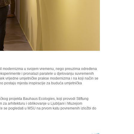
 stil modernizma u svojem vremenu, nego preuzima određena
eksperimente i pronalazi paralele u djelovanju suvremenih
jek vrijedne umjetničke prakse modernizma i na koji način se
lno postaju mjesta inspiracije za buduća umjetnička
čkog projekta Bauhaus Ecologies, koji provodi Stiftung
za arhitekturu i oblikovanje u Ljubljani i Muzejom
e se pogledati u MSU na prvom katu povremenih izložbi do