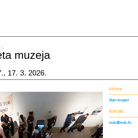
e
ijeta muzeja
., 17. 3. 2026.
Arhiva
Stari brojevi
Kontakt
mdc@mdc.hr