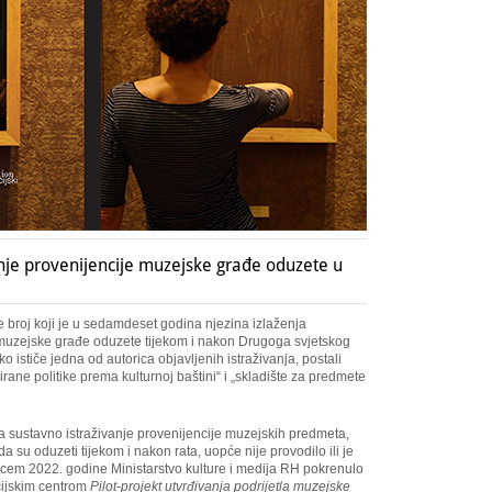
anje provenijencije muzejske građe oduzete u
je broj koji je u sedamdeset godina njezina izlaženja
 muzejske građe oduzete tijekom i nakon Drugoga svjetskog
o ističe jedna od autorica objavljenih istraživanja, postali
irane politike prema kulturnoj baštini“ i „skladište za predmete
a sustavno istraživanje provenijencije muzejskih predmeta,
 su oduzeti tijekom i nakon rata, uopće nije provodilo ili je
em 2022. godine Ministarstvo kulture i medija RH pokrenulo
cijskim centrom
Pilot-projekt utvrđivanja podrijetla muzejske