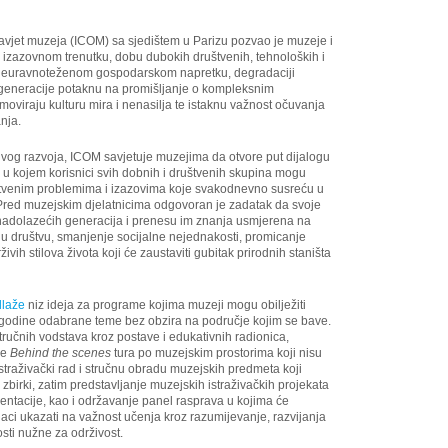
et muzeja (ICOM) sa sjedištem u Parizu pozvao je muzeje i
izazovnom trenutku, dobu dubokih društvenih, tehnoloških i
neuravnoteženom gospodarskom napretku, degradaciji
će generacije potaknu na promišljanje o kompleksnim
oviraju kulturu mira i nenasilja te istaknu važnost očuvanja
nja.
ivog razvoja, ICOM savjetuje muzejima da otvore put dijalogu
r u kojem korisnici svih dobnih i društvenih skupina mogu
uštvenim problemima i izazovima koje svakodnevno susreću u
tu. Pred muzejskim djelatnicima odgovoran je zadatak da svoje
 nadolazećih generacija i prenesu im znanja usmjerena na
e u društvu, smanjenje socijalne nejednakosti, promicanje
ivih stilova života koji će zaustaviti gubitak prirodnih staništa
dlaže
niz ideja za programe kojima muzeji mogu obilježiti
odine odabrane teme bez obzira na područje kojim se bave.
tručnih vodstava kroz postave i edukativnih radionica,
je
Behind the scenes
tura po muzejskim prostorima koji nisu
straživački rad i stručnu obradu muzejskih predmeta koji
irki, zatim predstavljanje muzejskih istraživačkih projekata
zentacije, kao i održavanje panel rasprava u kojima će
njaci ukazati na važnost učenja kroz razumijevanje, razvijanja
sti nužne za održivost.