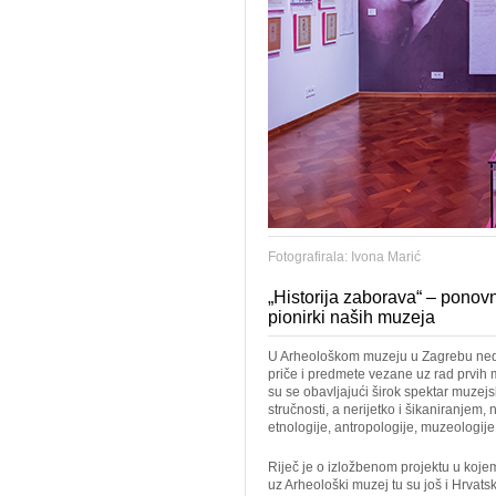
Fotografirala: Ivona Marić
„Historija zaborava“ – ponovn
pionirki naših muzeja
U Arheološkom muzeju u Zagrebu nedav
priče i predmete vezane uz rad prvih
su se obavljajući širok spektar muzej
stručnosti, a nerijetko i šikaniranjem,
etnologije, antropologije, muzeologije
Riječ je o izložbenom projektu u koje
uz Arheološki muzej tu su još i Hrvats