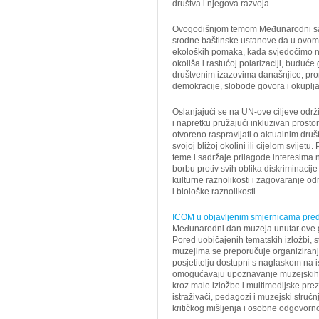
društva i njegova razvoja.
Ovogodišnjom temom Međunarodni savj
srodne baštinske ustanove da u ovom 
ekoloških pomaka, kada svjedočimo 
okoliša i rastućoj polarizaciji, budu
društvenim izazovima današnjice, prom
demokracije, slobode govora i okuplja
Oslanjajući se na UN-ove ciljeve održ
i napretku pružajući inkluzivan prosto
otvoreno raspravljati o aktualnim dr
svojoj bližoj okolini ili cijelom svije
teme i sadržaje prilagode interesima
borbu protiv svih oblika diskriminacij
kulturne raznolikosti i zagovaranje održ
i biološke raznolikosti.
ICOM u objavljenim smjernicama pre
Međunarodni dan muzeja unutar ove g
Pored uobičajenih tematskih izložbi, s
muzejima se preporučuje organiziran
posjetitelju dostupni s naglaskom na i
omogućavaju upoznavanje muzejskih zb
kroz male izložbe i multimedijske pre
istraživači, pedagozi i muzejski struč
kritičkog mišljenja i osobne odgovorno