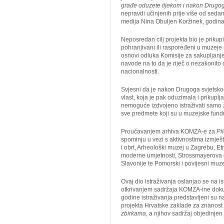
građe oduzete tijekom i nakon Drugog
nepravdi učinjenih prije više od sedam 
medija Nina Obuljen Koržinek, godin
Neposredan cilj projekta bio je prikup
pohranjivani ili raspoređeni u muzeje
osnovi odluka Komisije za sakupljanje
navode na to da je riječ o nezakonito 
nacionalnosti.
Svjesni da je nakon Drugoga svjetsko
vlast, koja je pak oduzimala i prikupl
nemoguće izdvojeno istraživati samo ži
sve predmete koji su u muzejske fund
Proučavanjem arhiva KOMZA-e za
Pil
spominju u vezi s aktivnostima izmješ
i obrt, Arheološki muzej u Zagrebu, E
moderne umjetnosti, Strossmayerova 
Slavonije te Pomorski i povijesni muz
Ovaj dio istraživanja oslanjao se na 
otkrivanjem sadržaja KOMZA-ine dokum
godine istraživanja predstavljeni su
projekta Hrvatske zaklade za znanost
zbirkama
, a njihov sadržaj objedinjen