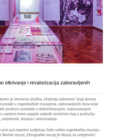
o otkrivanje i revalorizacija zaboravljenih
no je otvorena izložba „Historija zaborava“ koja donosi
 muzealki u zagrebačkim muzejima, zaboravljenih žena koje
skih poslova susretale s diskriminacijom, osporavanjem
 no usprkos tome uspjele ostaviti neizbrisiv trag u području
, umjetnosti, dizajna i obrazovanja.
m prvi put zajedno sudjeluju četiri velika zagrebačka muzeja –
ki školski muzej, Etnografski muzej te Muzej za umjetnost i