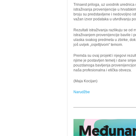
Trinaest priloga, uz uvodnik urednica 
istraživanja provenijencije u hrvatskim
broju su predstavljene i nedovoljno is
važan izvor podataka u utvrđivanju po
Rezultati istraživanja razlikuju se o
istraživanjem provenijencije bavile i 
ulaska svakog predmeta u zbirke, dok
još uvijek „osjetljivom“ temom.
Premda su ovaj projekt i njegovi rezult
njime je postavljen temelj i dane smj
pouzdanoga bavljenja provenijencijom t
naša profesionalna i etička obveza.
(Maja Kocijan)
Narudžbe