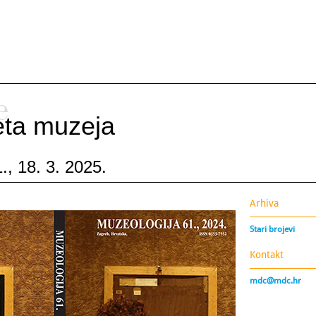
e
ijeta muzeja
., 18. 3. 2025.
Arhiva
Stari brojevi
Kontakt
mdc@mdc.hr