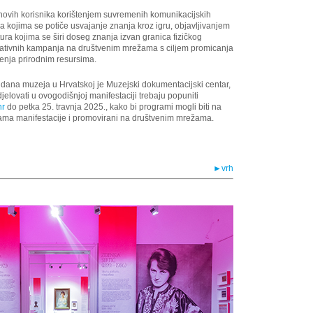
ovih korisnika korištenjem suvremenih komunikacijskih
va kojima se potiče usvajanje znanja kroz igru, objavljivanjem
tura kojima se širi doseg znanja izvan granica fizičkog
kativnih kampanja na društvenim mrežama s ciljem promicanja
enja prirodnim resursima.
dana muzeja u Hrvatskoj je Muzejski dokumentacijski centar,
jelovati u ovogodišnjoj manifestaciji trebaju popuniti
hr
do petka 25. travnja 2025., kako bi programi mogli biti na
cama manifestacije i promovirani na društvenim mrežama.
►vrh