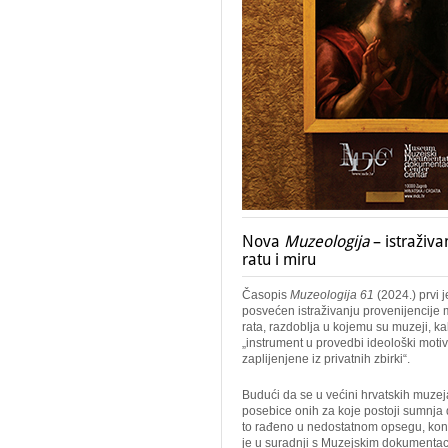
Nova
Muzeologija
– istraživ
ratu i miru
Časopis
Muzeologija 61
(2024.) prvi 
posvećen istraživanju provenijencije
rata, razdoblja u kojemu su muzeji, kak
„instrument u provedbi ideološki motiv
zaplijenjene iz privatnih zbirki“.
Budući da se u većini hrvatskih muzej
posebice onih za koje postoji sumnja da
to rađeno u nedostatnom opsegu, konc
je u suradnji s Muzejskim dokumenta