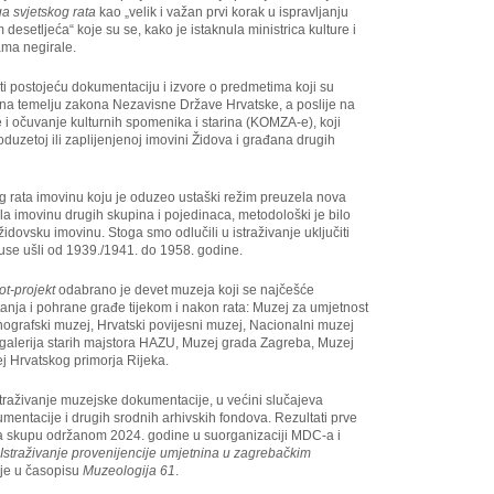
a svjetskog rata
kao „velik i važan prvi korak u ispravljanju
desetljeća“ koje su se, kako je istaknula ministrica kulture i
ama negirale.
iti postojeću dokumentaciju i izvore o predmetima koji su
 na temelju zakona Nezavisne Države Hrvatske, a poslije na
 i očuvanje kulturnih spomenika i starina (KOMZA-e), koji
oduzetoj ili zaplijenjenoj imovini Židova i građana drugih
g rata imovinu koju je oduzeo ustaški režim preuzela nova
jala imovinu drugih skupina i pojedinaca, metodološki je bilo
dovsku imovinu. Stoga smo odlučili u istraživanje uključiti
use ušli od 1939./1941. do 1958. godine.
ot-projekt
odabrano je devet muzeja koji se najčešće
tanja i pohrane građe tijekom i nakon rata: Muzej za umjetnost
tnografski muzej, Hrvatski povijesni muzej, Nacionalni muzej
galerija starih majstora HAZU, Muzej grada Zagreba, Muzej
ej Hrvatskog primorja Rijeka.
istraživanje muzejske dokumentacije, u većini slučajeva
entacije i drugih srodnih arhivskih fondova. Rezultati prve
 na skupu održanom 2024. godine u suorganizaciji MDC-a i
Istraživanje provenijencije umjetnina u zagrebačkim
 je u časopisu
Muzeologija 61
.