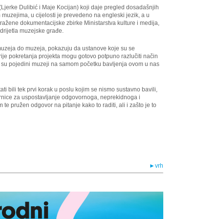
(Ljerke Dulibić i Maje Kocijan) koji daje pregled dosadašnjih
 muzejima, u cijelosti je prevedeno na engleski jezik, a u
tražene dokumentacijske zbirke Ministarstva kulture i medija,
drijetla muzejske građe.
d muzeja do muzeja, pokazuju da ustanove koje su se
prije pokretanja projekta mogu gotovo potpuno razlučiti način
 su pojedini muzeji na samom početku bavljenja ovom u nas
ati bili tek prvi korak u poslu kojim se nismo sustavno bavili,
ernice za uspostavljanje odgovornoga, neprekidnoga i
e pružen odgovor na pitanje kako to raditi, ali i zašto je to
►vrh