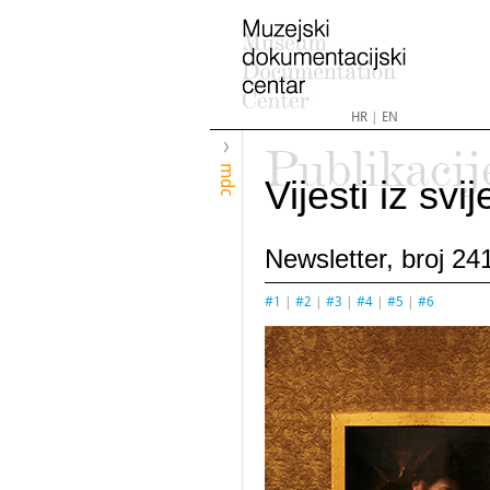
HR
|
EN
Publikacij
mdc
Vijesti iz sv
Newsletter, broj 241
#1
|
#2
|
#3
|
#4
|
#5
|
#6