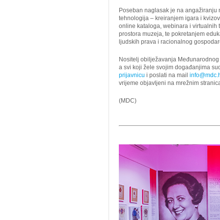
Poseban naglasak je na angažiranju n
tehnologija – kreiranjem igara i kvizo
online kataloga, webinara i virtualnih 
prostora muzeja, te pokretanjem edu
ljudskih prava i racionalnog gospodar
Nositelj obilježavanja Međunarodnog 
a svi koji žele svojim događanjima sud
prijavnicu
i poslati na mail
info@mdc.
vrijeme objavljeni na mrežnim strani
(MDC)