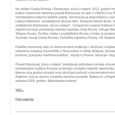
Na zahtjev Grada Rovinja i Ekomuzeja „Kuća o batani“ 2013. godine Hr
kulture nominirala istoimeni projekt Ekomuzeja za upis u UNESCO-ov Re
nematerijalne kulturne baštine svijeta. Nominacija je pripremljena u sura
Lidijom Nikočević, ravnateljicom Muzeja Istre, Tamarom Nikolić Đerić,
voditeljicom Ekomuzeja „Kuća o batani“, i Draganom Lucijom Ratković 
zajednicom koju predstavlja Istarska županija, Grad Rovinj, Udruga Ma
Talijana Rovinj, Društvo osoba s invaliditetom Rovinj, Centar za povijes
Zavičajni muzej Grada Rovinja, Turistička zajednica Rovinj, OŠ Vladimi
Podršku nominaciji dale su međunarodne institucije i stručnjaci s kojim
ostvarena suradnja (Sveučilište u Newcastleu iz Velike Britanije, Europs
brodova „Europska maritimna baština“, muzeji iz Pesara, Venecije i drug
Projekt Ekomuzej „Kuća o batani“ predstavlja jedinstveni pristup očuvan
nematerijalne baštine Rovinja na temelju inicijative lokalnih stanovnika 
tijekom niza godina razvijali vrsni stručnjaci počevši s konzervatoric
Ratković, koja je stručno osmislila okosnicu projekta. Batana je u Regi
upisana 2008. godine. (Ministarstvo kulture)
Više...
Foto-galerija