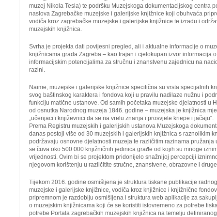
muzej Nikola Tesla) te podršku Muzejskoga dokumentacijskog centra po
naslova Zagrebačke muzejske i galerijske knjižnice koji obuhvaća prip
vodiča kroz zagrebačke muzejske i galerijske knjižnice te izradu i održ
muzejskih knjižnica.
Svrha je projekta dati povijesni pregled, ali i aktualne informacije o muz
knjižnicama grada Zagreba – kao trajan i cjelokupan izvor informacija o
informacijskim potencijalima za stručnu i znanstvenu zajednicu na nac
razini.
Naime, muzejske i galerijske knjižnice specifična su vrsta specijalnih k
svog baštinskog karaktera i fondova koji u pravilu nadilaze nužnu i pod
funkciju matične ustanove. Od samih početaka muzejske djelatnosti u Hr
od osnutka Narodnog muzeja 1846. godine – muzejska je knjižnica mjest
„učenjaci i književnici da se na vrelu znanja i prosvjete kriepe i jačaju“.
Prema Registru muzejskih i galerijskih ustanova Muzejskoga dokument
danas postoji više od 30 muzejskih i galerijskih knjižnica s raznolikim k
podržavaju osnovne djelatnosti muzeja te različitim razinama pružanja 
se čuva oko 500 000 knjižničnih jedinica građe od kojih su mnoge iznim
vrijednosti. Ovim bi se projektom pridonijelo snažnijoj percepciji iznimn
njegovom korištenju u različitite stručne, znanstvene, obrazovne i druge
Tijekom 2016. godine osmišljena je struktura tiskane publikacije radn
muzejske i galerijske knjižnice, vodiča kroz knjižnice i knjižnične fon
pripremnom je razdoblju osmišljena i struktura web aplikacije za sakupl
o muzejskim knjižnicama koji će se koristiti istovremeno za potrebe tiska
potrebe Portala zagrebačkih muzejskih knjižnica na temelju definiranog