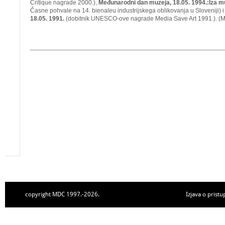
Critique nagrade 2000.),
Međunarodni dan muzeja, 18.05. 1994.:Iza 
Časne pohvale na 14. bienaleu industrijskega oblikovanja u Sloveniji) 
18.05. 1991.
(dobitnik UNESCO-ove nagrade Media Save Art 1991.). (
copyright MDC 1997.-2026.
Izjava o pristu