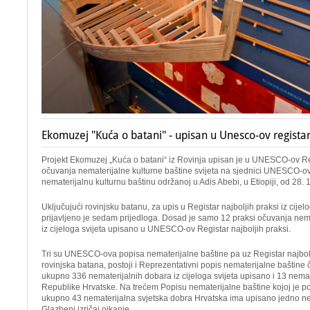
Ekomuzej "Kuća o batani" - upisan u Unesco-ov registar
Projekt Ekomuzej „Kuća o batani“ iz Rovinja upisan je u UNESCO-ov Reg
očuvanja nematerijalne kulturne baštine svijeta na sjednici UNESCO-
nematerijalnu kulturnu baštinu održanoj u Adis Abebi, u Etiopiji, od 28. 1
Uključujući rovinjsku batanu, za upis u Registar najboljih praksi iz cijel
prijavljeno je sedam prijedloga. Dosad je samo 12 praksi očuvanja nema
iz cijeloga svijeta upisano u UNESCO-ov Registar najboljih praksi.
Tri su UNESCO-ova popisa nematerijalne baštine pa uz Registar najbolji
rovinjska batana, postoji i Reprezentativni popis nematerijalne baštine
ukupno 336 nematerijalnih dobara iz cijeloga svijeta upisano i 13 nemat
Republike Hrvatske. Na trećem Popisu nematerijalne baštine kojoj je p
ukupno 43 nematerijalna svjetska dobra Hrvatska ima upisano jedno ne
Glazbeni izričaj ojkanje.