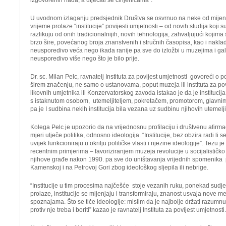
izgovorenih nada, a utjecati se činjenicama”.
U uvodnom izlaganju predsjednik Društva se osvrnuo na neke od mijena
vrijeme prolaze “institucije” povijesti umjetnosti – od novih studija koji su
razlikuju od onih tradicionalnijih, novih tehnologija, zahvaljujući kojima s
brzo šire, povećanog broja znanstvenih i stručnih časopisa, kao i naklad
neusporedivo veća nego ikada ranije pa sve do izložbi u muzejima i gal
neusporedivo više nego što je bilo prije.
Dr. sc. Milan Pelc, ravnatelj Instituta za povijest umjetnosti govoreći o po
širem značenju, ne samo o ustanovama, poput muzeja ili instituta za pov
likovnih umjetnika ili Konzervatorskog zavoda istakao je da je instituc
s istaknutom osobom, utemeljiteljem, pokretačem, promotorom, glavn
pa je I sudbina nekih institucija bila vezana uz sudbinu njihovih utemelji
Kolega Pelc je upozorio da na vrijednosnu profilaciju i društvenu afirmac
mjeri utječe politika, odnosno ideologija. “Institucije, bez obzira radi li
uvijek funkcioniraju u okrilju političke vlasti i njezine ideologije”. Tezu j
recentnim primjerima – favoriziranjem muzeja revolucije u socijalistič
njihove građe nakon 1990. pa sve do uništavanja vrijednih spomenika
Kamenskoj i na Petrovoj Gori zbog ideološkog sljepila ili nebrige.
“Institucije u tim procesima najčešće stoje vezanih ruku, ponekad sudjel
prolaze, institucije se mijenjaju i transformiraju, znanost usvaja nove m
spoznajama. Što se tiče ideologije: mislim da je najbolje držati razumn
protiv nje treba i boriti” kazao je ravnatelj Instituta za povijest umjetnosti