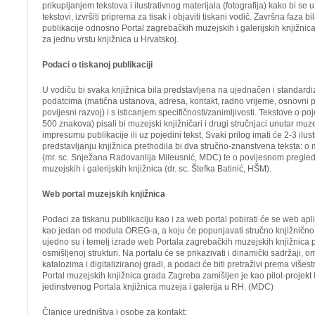
prikupljanjem tekstova i ilustrativnog materijala (fotografija) kako bi se 
tekstovi, izvršiti priprema za tisak i objaviti tiskani vodič. Završna faza b
publikacije odnosno Portal zagrebačkih muzejskih i galerijskih knjižnica 
za jednu vrstu knjižnica u Hrvatskoj.
Podaci o tiskanoj publikaciji
U vodiču bi svaka knjižnica bila predstavljena na ujednačen i standard
podatcima (matična ustanova, adresa, kontakt, radno vrijeme, osnovni p
povijesni razvoj) i s isticanjem specifičnosti/zanimljivosti. Tekstove o p
500 znakova) pisali bi muzejski knjižničari i drugi stručnjaci unutar muzej
impresumu publikacije ili uz pojedini tekst. Svaki prilog imati će 2-3 ilu
predstavljanju knjižnica prethodila bi dva stručno-znanstvena teksta: o
(mr. sc. Snježana Radovanlija Mileusnić, MDC) te o povijesnom pregle
muzejskih i galerijskih knjižnica (dr. sc. Štefka Batinić, HŠM).
Web portal muzejskih knjižnica
Podaci za tiskanu publikaciju kao i za web portal pobirati će se web apl
kao jedan od modula OREG-a, a koju će popunjavati stručno knjižnično 
ujedno su i temelj izrade web Portala zagrebačkih muzejskih knjižnica p
osmišljenoj strukturi. Na portalu će se prikazivati i dinamički sadržaji, 
katalozima i digitaliziranoj građi, a podaci će biti pretraživi prema višest
Portal muzejskih knjižnica grada Zagreba zamišljen je kao pilot-projekt k
jedinstvenog Portala knjižnica muzeja i galerija u RH. (MDC)
Članice uredništva i osobe za kontakt: