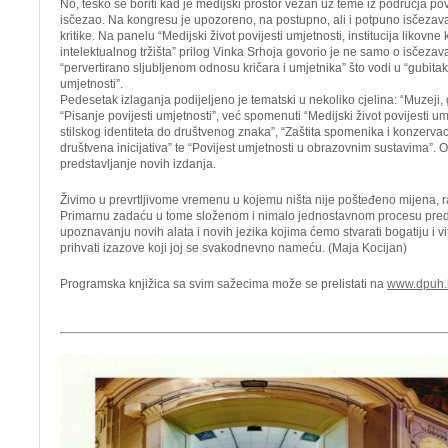
No, teško se boriti kad je medijski prostor vezan uz teme iz područja pov
isčezao. Na kongresu je upozoreno, na postupno, ali i potpuno isčezava
kritike. Na panelu “Medijski život povijesti umjetnosti, institucija likovne k
intelektualnog tržišta” prilog Vinka Srhoja govorio je ne samo o isčezavan
“pervertirano sljubljenom odnosu kričara i umjetnika” što vodi u “gubitak 
umjetnosti”.
Pedesetak izlaganja podijeljeno je tematski u nekoliko cjelina: “Muzeji, 
“Pisanje povijesti umjetnosti”, već spomenuti “Medijski život povijesti um
stilskog identiteta do društvenog znaka”, “Zaštita spomenika i konzervaci
društvena inicijativa” te “Povijest umjetnosti u obrazovnim sustavima”. O
predstavljanje novih izdanja.
Živimo u prevrtljivome vremenu u kojemu ništa nije pošteđeno mijena, r
Primarnu zadaću u tome složenom i nimalo jednostavnom procesu pred
upoznavanju novih alata i novih jezika kojima ćemo stvarati bogatiju i v
prihvati izazove koji joj se svakodnevno nameću. (Maja Kocijan)
Programska knjižica sa svim sažecima može se prelistati na
www.dpuh.