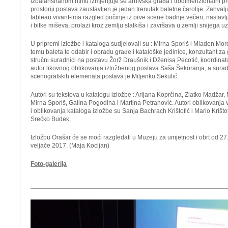
izbalansiranom ritmu izmjenjuje se arhivska građa i trodimenzionalni pr
prostoriji postava zaustavljen je jedan trenutak baletne čarolije. Zahval
tableau vivant-ima razgled počinje iz prve scene badnje večeri, nastav
i bitke miševa, prolazi kroz zemlju slatkiša i završava u zemlji snijega u
U pripremi izložbe i kataloga sudjelovali su : Mirna Sporiš i Mladen Mor
temu baleta te odabir i obradu građe i kataloške jedinice, konzultant za
stručni suradnici na postavu Žorž Draušnik i Dženisa Pecotić, koordinato
autor likovnog oblikovanja izložbenog postava Saša Šekoranja, a surad
scenografskih elemenata postava je Miljenko Sekulić.
Autori su tekstova u katalogu izložbe : Arijana Koprčina, Zlatko Madžar
Mirna Sporiš, Galina Pogodina i Martina Petranović. Autori oblikovanja v
i oblikovanja kataloga izložbe su Sanja Bachrach Krištofić i Mario Krištofi
Srećko Budek.
Izložbu Orašar će se moći razgledati u Muzeju za umjetnost i obrt od 2
veljače 2017. (Maja Kocijan)
Foto-galerija