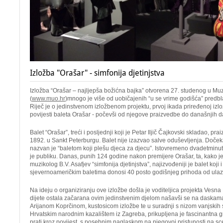
Izložba "Orašar" - simfonija djetinjstva
Izložba “Orašar – najljepša božićna bajka” otvorena 27. studenog u Muz
(
www.muo.hr
)mnogo je više od uobičajenih “u se vrime godišća” predb
Riječ je o jedinstvenom izložbenom projektu, prvoj ikada priređenoj izl
povijesti baleta Orašar - počevši od njegove praizvedbe do današnjih 
Balet “Orašar”, treći i posljednji koji je Petar Iljič Čajkovski skladao, pr
1892. u Sankt Peterburgu. Balet nije izazvao salve oduševljenja. Dočeka
nazvan je “baletom koji plešu djeca za djecu”. Istovremeno dvadetminut
je publiku. Danas, punih 124 godine nakon premijere Orašar, ta, kako je t
muzikolog B.V. Asafjev “simfonija djetinjstva”, najizvođeniji je balet koji 
sjevernoameričkim baletima donosi 40 posto godišnjeg prihoda od ul
Na ideju o organiziranju ove izložbe došla je voditeljica projekta Vesna
dijete ostala začarana ovim jedinstvenim djelom našavši se na daskama
Arijanom Koprčinom, kustosicom izložbe te u suradnji s nizom vanjskih 
Hrvatskim narodnim kazalištem iz Zagreba, prikupljena je fascinantna g
prati kroz povijest, s posebnim naglaskom na njegovoj pristunosti na sce