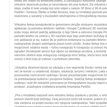
obliku već vidjeli na filmskome platnu, a zahvaljujući filmovima Strange
virtualne stvarnosti postao je neizostavan dio pop-kulture. Da virtualna 
ideja, mašta ili neki uređaj koji smo vidjeli u nekom SF filmu iz 90-ih p
Pedišić i Tomislav Štefan iz tvrtke Novena, koju su hrvatskoj javnosti pr
realiziranu u suradnji s muzejskim stručnjacima iz Etnografskog muzeja
Virtualna šetnja kompjuterski je generirano okružje dostupno muzejsk
aplikacije za pametne telefone i tablete i Google Cardboard 3D naočal
koda mogu skinuti sadržaj aplikacije iz App Store-a odnosno Google Pla
pametni telefon se umeće u 3D naočale koje daju jedinstven doživljaj s
ove aplikacije je da, nakon što je jednom instalirana na pametni telefo
nadogradnje drugim sadržajima poput novih izložbi. Svaka šetnja ima sv
mogućnost odabira moda – ručnu navigaciju ili navigaciju uz pomoć h
ugrađen žiroskopski senzor koji utječe na okretanje prostora, a korisnik
odnosno strelice koje omogućuju navigaciju kroz šetnju, kreće kroz raz
ovisno o temi koju je izabrao u početnom izborniku.
„Virtualna stvarnost danas se ušuljala u sve segmente života i nema
već se koristi i u umjetnosti, dizajnu, edukaciji, turizmu i medicini. La
proizvodnje raznovrsnih sadržaja i široke prezentacijske mogućnosti č
za predstavljanje kulturne i povijesne baštine. Sadržaj šetnje podijelje
vođenja i nudi 80 virtualnih panorama po Etnografskom muzeju dajući je
postava“, pojašnjava voditeljica projekta Anamarija Pedišić.
„Prvi u Hrvatskoj napravili smo virtualnu šetnju ulaskom u prostor, u virt
pomoći stvoriti bolji doživljaj. Ovaj proizvod može biti suvenir, poklon il
nije zamjena za posjet muzeju već njegova nadogradnja. Tako posjetite
razgledavanja postava imaju mogućnosti doma sa svojom obitelji proći k