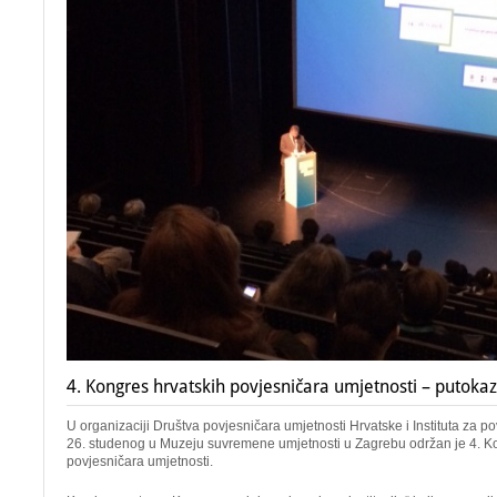
4. Kongres hrvatskih povjesničara umjetnosti – putokaz
U organizaciji Društva povjesničara umjetnosti Hrvatske i Instituta za po
26. studenog u Muzeju suvremene umjetnosti u Zagrebu održan je 4. K
povjesničara umjetnosti.