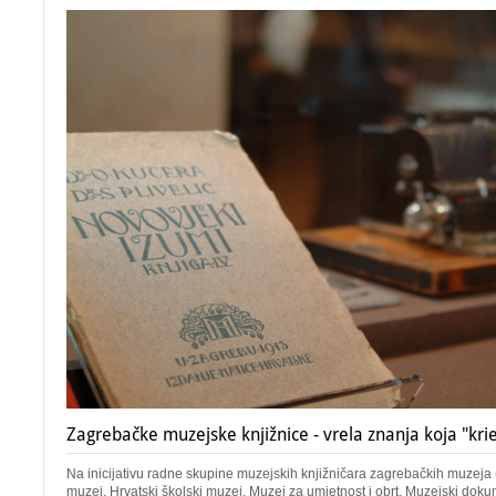
Zagrebačke muzejske knjižnice - vrela znanja koja "krie
Na inicijativu radne skupine muzejskih knjižničara zagrebačkih muzeja 
muzej, Hrvatski školski muzej, Muzej za umjetnost i obrt, Muzejski dokum