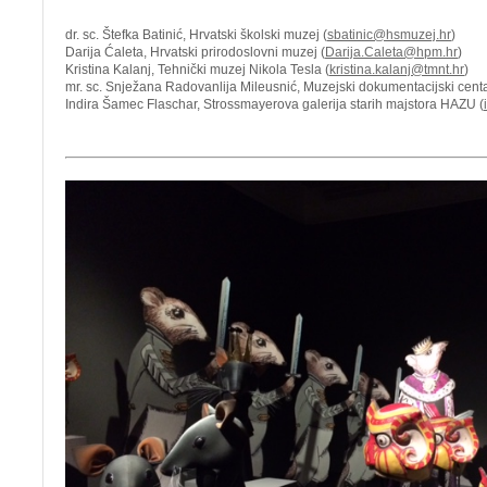
dr. sc. Štefka Batinić, Hrvatski školski muzej (
sbatinic@hsmuzej.hr
)
Darija Ćaleta, Hrvatski prirodoslovni muzej (
Darija.Caleta@hpm.hr
)
Kristina Kalanj, Tehnički muzej Nikola Tesla (
kristina.kalanj@tmnt.hr
)
mr. sc. Snježana Radovanlija Mileusnić, Muzejski dokumentacijski centa
Indira Šamec Flaschar, Strossmayerova galerija starih majstora HAZU (