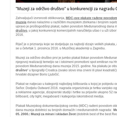
"Muzeji za održivo društvo" u konkurenciji za nagradu
Zahvaljujući izvrsnosti oblikovanja,
MDC-ove plakate rađene povodo
muzeja
danas nalazimo u različitim muzejskim zbirkama i brojnim svjet
upravo je prošlogodišnji plakat, rađen povodom Međunarodnog dana 
društvo
, u jakoj konkurenciji komercijalnih naručitelja ušao i u uži 
2016.
Riječ je o priznanju koje se dodjeljuje za najbolji dizajn velikih plakat
se u četvrtak 1. prosinca 2016. u Muzičkoj akademiji u Zagrebu.
Muzeji za održivo društvo prvi je jumbo plakat tiskan povodom Međun
njegovoj realizaciji temeljio se i istoimeni promotivni spot emitiran na Hr
povodom Međunarodnog dana muzeja 2015. godine. Na plakatu je otisnu
društvo
“ u tipografiji Croatica (svako slovo ima crveni ili plavi kvadratić
hrvatski dizajner Boris Ljubičić.
Plakat se natjecao u kategoriji najboljeg billboarda u kojoj je pobjedu 
Señor. Dodjelu Outward 2016. nagrada organizirala je tvrtka vanjsko o
a reklamne agencije, dizajnerski studiji i tvrtke su prijavile ukupno 52 rad
billboard, city light, megaboard i kategorija iskoristivost medija.
Plakati Muzejskog dokumentacijskog centra (MDC) rađeni povodom o
dana muzeja dobitnici su brojnih domaćih i međunarodnih nagrada:
Me
05. 2000.: Muzeji za miran i skladan život
(dobitnik best of the best Re