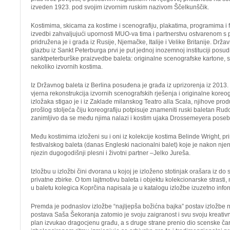
izveden 1923. pod svojim izvornim ruskim nazivom Ščelkunščik.
Kostimima, skicama za kostime i scenografiju, plakatima, programima i 
izvedbi zahvaljujući upornosti MUO-va tima i partnerstvu ostvarenom s 
pridružena je i građa iz Rusije, Njemačke, Italije i Velike Britanije. Drža
glazbu iz Sankt Peterburga prvi je put jednoj inozemnoj instituciji posu
sanktpeterburške praizvedbe baleta: originalne scenografske kartone, ski
nekoliko izvornih kostima.
Iz Državnog baleta iz Berlina posuđena je građa iz uprizorenja iz 2013. 
vjerna rekonstrukcija izvornih scenografskih rješenja i originalne koreog
izložaka stigao je i iz Zaklade milanskog Teatro alla Scala, njihove prod
prošlog stoljeća čiju koreografiju potpisuje znameniti ruski baletan Rud
zanimljivo da se među njima nalazi i kostim ujaka Drossemeyera poseb
Među kostimima izloženi su i oni iz kolekcije kostima Belinde Wright, 
festivalskog baleta (danas Engleski nacionalni balet) koje je nakon njen
njezin dugogodišnji plesni i životni partner –Jelko Jureša.
Izložbu u izložbi čini dvorana u kojoj je izloženo stotinjak orašara iz do
privatne zbirke. O tom lajtmotivu baleta i objektu kolekcionarske strasti, nj
u baletu kolegica Koprčina napisala je u katalogu izložbe izuzetno infor
Premda je podnaslov izložbe “najljepša božićna bajka” postav izložbe ni
postava Saša Šekoranja zatomio je svoju zaigranost i svu svoju kreativn
plan izvukao dragocjenu građu, a s druge strane prenio dio scenske čar