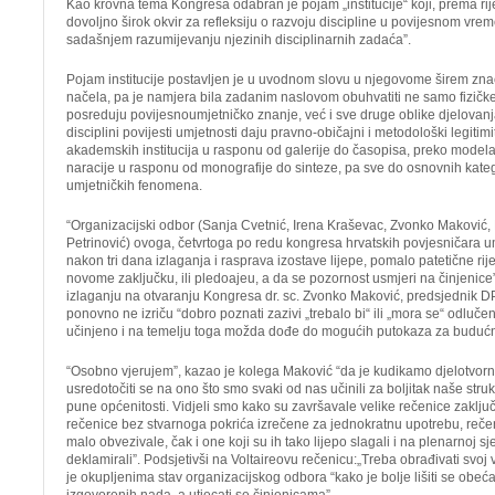
Kao krovna tema Kongresa odabran je pojam „institucije“ koji, prema ri
dovoljno širok okvir za refleksiju o razvoju discipline u povijesnom vrem
sadašnjem razumijevanju njezinih disciplinarnih zadaća”.
Pojam institucije postavljen je u uvodnom slovu u njegovome širem zn
načela, pa je namjera bila zadanim naslovom obuhvatiti ne samo fizičke 
posreduju povijesnoumjetničko znanje, već i sve druge oblike djelovanja
disciplini povijesti umjetnosti daju pravno-običajni i metodološki legitimi
akademskih institucija u rasponu od galerije do časopisa, preko model
naracije u rasponu od monografije do sinteze, pa sve do osnovnih katego
umjetničkih fenomena.
“Organizacijski odbor (Sanja Cvetnić, Irena Kraševac, Zvonko Maković, 
Petrinović) ovoga, četvrtoga po redu kongresa hrvatskih povjesničara um
nakon tri dana izlaganja i rasprava izostave lijepe, pomalo patetične ri
novome zaključku, ili pledoajeu, a da se pozornost usmjeri na činjenic
izlaganju na otvaranju Kongresa dr. sc. Zvonko Maković, predsjednik
ponovno ne izriču “dobro poznati zazivi „trebalo bi“ ili „mora se“ odlučen
učinjeno i na temelju toga možda dođe do mogućih putokaza za buduć
“Osobno vjerujem”, kazao je kolega Maković “da je kudikamo djelotvornij
usredotočiti se na ono što smo svaki od nas učinili za boljitak naše struk
pune općenitosti. Vidjeli smo kako su završavale velike rečenice zaklju
rečenice bez stvarnoga pokrića izrečene za jednokratnu upotrebu, rečen
malo obvezivale, čak i one koji su ih tako lijepo slagali i na plenarnoj sj
deklamirali”. Podsjetivši na Voltaireovu rečenicu:„Treba obrađivati svoj
je okupljenima stav organizacijskog odbora “kako je bolje lišiti se obeća