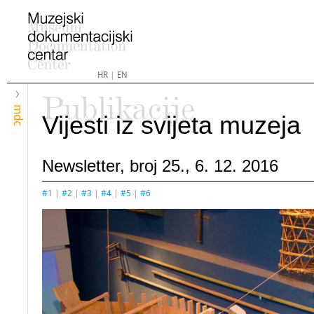
HR
|
EN
Publikacije
mdc
Vijesti iz svijeta muzeja
Newsletter, broj 25., 6. 12. 2016
#1
|
#2
|
#3
|
#4
|
#5
|
#6