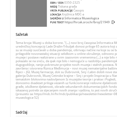
0350-2325
ISBN / ISSN
Tiskana građa
MEDIJ
Časopis
VRSTA PUBLIKACIJE
Knjižnica MDC-a
LOKACIJA
Informatica Museologica
SADRŽAN U
https://hrcak.srce.hr/broj/21949
PUNI TEKST
Sažetak
Tema broja: Muzeji u doba korone. "(...) novi broj časopisa Informatica M
uredničkoj koncepciji Lade Dražin-Trbuljak donosi priloge 65 autora koji 
su se muzeji suočavali u doba pandemije, otkrivaju načine na koje su se ba
prilagodile novonastaloj situaciji selidbom u online okruženje, odnosno pr
muzeje i postave realizirane u ovim izazovnim vremenima (...) a nije bilo
pokazalo se na sreću, da ipak nije bilo i nemoguće u razdoblju pandemijsk
dugogodišnje, ranije pokrenute projekte novih muzeja i stalnih postava. N
završena i otvorena Riznica Međimurja – novi muzej nematerijalne baštin
Rijeci – JGL Muzej farmacije, dok su Dubrovnik, Sinj i Labin dobili nove st
galerija Dubrovnik, Muzej Cetinske krajine – Sinj i projekt Inspiracija u
tematskim blokovima naslovljenom Iz muzejske teorije i prakse i Pogledi,
donosimo dvadeset priloga vezanih uz funkcioniranje redovne djelatnosti
građe, izložbene djelatnosti, obrade sekundarnih dokumentacijskih fondova
iskazanoj potrebi za stjecanjem novih znanja i vještina, to jest novih stru
(preuzeto sa: https://mdc.hr/hr/mdc/publikacije/newsletter/newsletter-
museologica-52)
Sadržaj