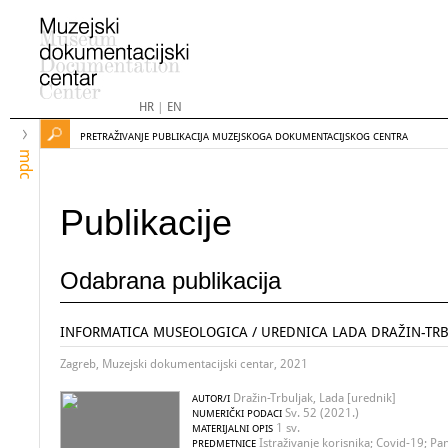
HR
|
EN
PRETRAŽIVANJE PUBLIKACIJA MUZEJSKOGA DOKUMENTACIJSKOG CENTRA
mdc
Publikacije
Odabrana publikacija
INFORMATICA MUSEOLOGICA / UREDNICA LADA DRAŽIN-TR
Zagreb, Muzejski dokumentacijski centar, 2021
Dražin-Trbuljak, Lada [urednik]
AUTOR/I
Sv. 52 (2021.)
NUMERIČKI PODACI
1 sv.
MATERIJALNI OPIS
Istraživanje korisnika; Covid-19; P
PREDMETNICE