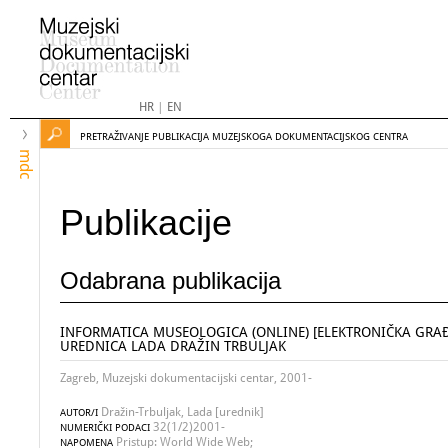
HR
|
EN
PRETRAŽIVANJE PUBLIKACIJA MUZEJSKOGA DOKUMENTACIJSKOG CENTRA
mdc
Publikacije
Odabrana publikacija
INFORMATICA MUSEOLOGICA (ONLINE) [ELEKTRONIČKA GRAĐ
UREDNICA LADA DRAŽIN TRBULJAK
Zagreb, Muzejski dokumentacijski centar, 2001-
Dražin-Trbuljak, Lada [urednik]
AUTOR/I
32(1/2)2001-
NUMERIČKI PODACI
Pristup: World Wide Web;
NAPOMENA