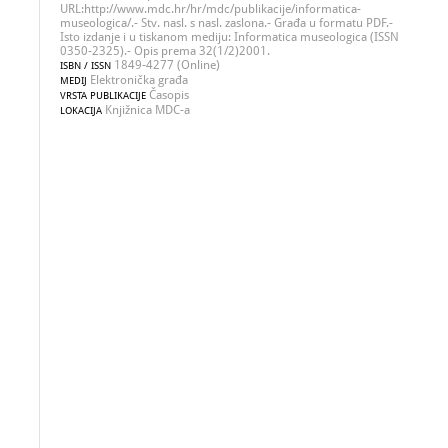
URL:http://www.mdc.hr/hr/mdc/publikacije/informatica-
museologica/.- Stv. nasl. s nasl. zaslona.- Građa u formatu PDF.-
Isto izdanje i u tiskanom mediju: Informatica museologica (ISSN
0350-2325).- Opis prema 32(1/2)2001.
1849-4277 (Online)
ISBN / ISSN
Elektronička građa
MEDIJ
Časopis
VRSTA PUBLIKACIJE
Knjižnica MDC-a
LOKACIJA