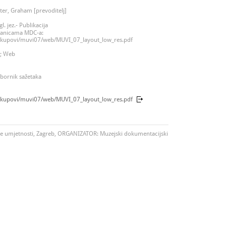
ter, Graham [prevoditelj]
. jez.- Publikacija
tranicama MDC-a:
Skupovi/muvi07/web/MUVI_07_layout_low_res.pdf
o; Web
bornik sažetaka
Skupovi/muvi07/web/MUVI_07_layout_low_res.pdf
umjetnosti, Zagreb, ORGANIZATOR: Muzejski dokumentacijski