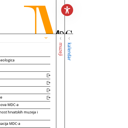
muzeji
kalendar
seologica
je
rinova MDC-a
nost hrvatskih muzeja i
kacija MDC-a