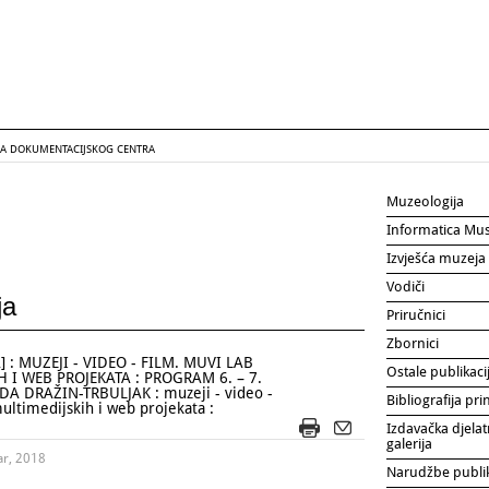
GA DOKUMENTACIJSKOG CENTRA
Muzeologija
Informatica Mu
Izvješća muzeja
Vodiči
ja
Priručnici
Zbornici
: MUZEJI - VIDEO - FILM. MUVI LAB
Ostale publikaci
H I WEB PROJEKATA : PROGRAM 6. – 7.
A DRAŽIN-TRBULJAK : muzeji - video -
Bibliografija p
ultimedijskih i web projekata :
Izdavačka djelat
galerija
ar, 2018
Narudžbe publi