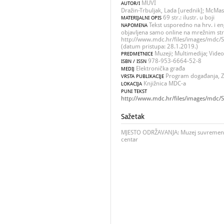
MUVI
AUTOR/I
Dražin-Trbuljak, Lada [urednik]; McMas
69 str.: ilustr. u boji
MATERIJALNI OPIS
Tekst usporedno na hrv. i engl
NAPOMENA
objavljena samo online na mrežnim s
http://www.mdc.hr/files/images/mdc/
(datum pristupa: 28.1.2019.)
Muzeji; Multimedija; Vide
PREDMETNICE
978-953-6664-52-8
ISBN / ISSN
Elektronička građa
MEDIJ
Program događanja, Z
VRSTA PUBLIKACIJE
Knjižnica MDC-a
LOKACIJA
PUNI TEKST
http://www.mdc.hr/files/images/mdc/
Sažetak
MJESTO ODRŽAVANJA: Muzej suvremene 
centar