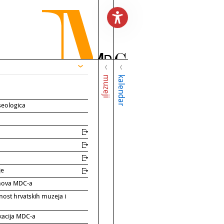
muzeji
kalendar
seologica
je
rinova MDC-a
nost hrvatskih muzeja i
kacija MDC-a