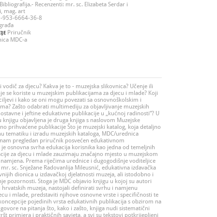
Bibliografija.- Recenzenti: mr. sc. Elizabeta Serdar i
, mag. art
-953-6664-36-8
građa
Priručnik
IJE
nica MDC-a
i vodič za djecu? Kakva je to - muzejska slikovnica? Učenje ili
je se koriste u muzejskim publikacijama za djecu i mlade? Koji
ciljevi i kako se oni mogu povezati sa osnovnoškolskim i
a? Zašto odabrati multimediju za objavljivanje muzejskih
ostavne i jeftine edukativne publikacije u „kućnoj radinosti“? U
u knjigu objavljena je druga knjiga s naslovom Muzejske
jno prihvaćene publikacije Što je muzejski katalog, koja detaljno
nu tematiku i izradu muzejskih kataloga, MDC/urednica
i nam pregledan priručnik posvećen edukativnom
e osnovna svrha edukacija korisnika kao jedna od temeljnih
kacije za djecu i mlade zauzimaju značajno mjesto u muzejskom
i namjena. Prema riječima urednice i dugogodišnje voditeljice
mr. sc. Snježane Radovanlija Mileusnić, edukativna izdavačka
nijih dionica u izdavačkoj djelatnosti muzeja, ali istodobno i
je pozornosti. Stoga je MDC objavio knjigu u kojoj su autori
i hrvatskih muzeja, nastojali definirati svrhu i namjenu
cu i mlade, predstaviti njihove osnovne vrste i specifičnosti te
oncepcije pojedinih vrsta edukativnih publikacija s obzirom na
ovore na pitanja što, kako i zašto, knjiga nudi sistematični
št primjera i praktičnih savjeta, a svi su tekstovi potkrijepljeni