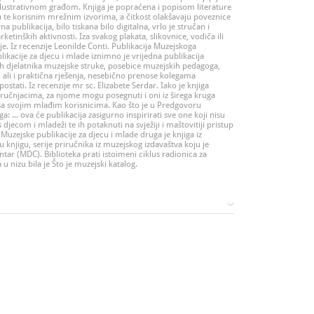
lustrativnom građom. Knjiga je popraćena i popisom literature
te korisnim mrežnim izvorima, a čitkost olakšavaju poveznice
a publikacija, bilo tiskana bilo digitalna, vrlo je stručan i
ketinških aktivnosti. Iza svakog plakata, slikovnice, vodiča ili
je. Iz recenzije Leonilde Conti. Publikacija Muzejskoga
kacije za djecu i mlade iznimno je vrijedna publikacija
 djelatnika muzejske struke, posebice muzejskih pedagoga,
a, ali i praktična rješenja, nesebično prenose kolegama
ostati. Iz recenzije mr sc. Elizabete Serdar. Iako je knjiga
učnjacima, za njome mogu posegnuti i oni iz širega kruga
u sa svojim mlađim korisnicima. Kao što je u Predgovoru
a: ... ova će publikacija zasigurno inspirirati sve one koji nisu
jecom i mladeži te ih potaknuti na svježiji i maštovitiji pristup
. Muzejske publikacije za djecu i mlade druga je knjiga iz
 knjigu, serije priručnika iz muzejskog izdavaštva koju je
ar (MDC). Biblioteka prati istoimeni ciklus radionica za
u nizu bila je Što je muzejski katalog.