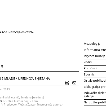
GA DOKUMENTACIJSKOG CENTRA
Muzeologija
Informatica Mu
Izvješća muzeja
Vodiči
ja
Priručnici
Zbornici
U I MLADE / UREDNICA SNJEŽANA
Ostale publikaci
Bibliografija p
ar, 2013
Izdavačka djelat
galerija
nlija Mileusnić, Snježana [urednik]
172 str.: ilustr. u boji; 21 cm
IS
Narudžbe publi
 4: Predgovor / Višnja Zgaga.- Tekstovi više autora.-