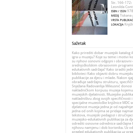
Str. 166-172: 
Leonilda Conti
978
ISBN / ISSN
Tiskana 
MEDIJ
VRSTA PUBLIKAC
Knjiž
LOKACIJA
Sažetak
Kako prirediti dobar muzejski katalog il
igra u muzeju? Koje su teme i motivi ko
su njihovi osnovni odgojni i obrazovni 
srednjoškolskim obrazovnim programim
edukativnih sadržaja? Kako izraditi jedn
biblioteci Kako objaviti dobru muzejsk
publikacije za djecu i mlade. Nakon sja
obrađuje sadržajnu strukturu, specifič
Snježana Radovanlija Mileusnić donos
nakladničkom korpusu muzeja kojemu j
muzejskih djelatnosti. Muzejske publi
nakladništvu zbog svojih specifičnosti 
specijalne muzeološke knjižnice MDC-a 
djelatnost muzeja jedna je od najzahtjev
jedna od onih kojima se pridaje najman
tekstova, muzejski pedagozi i stručnjac
muzejsko-edukativnih publikacija za dje
odrediti osnovne odrednice sadržajne k
njihovu namjenu i dob korisnika. Uz odg
pregled edukativnih publikacija uz pregr