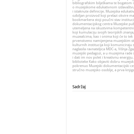
bibliografskim bilješkama te bogatom i
o muzejskome edukativnom izdavaštvu 
i istaknute definicije. Muzejska edukativn
ozbiljan proizvod koji prelazi okvire mar
bookmarkera stoji poučni stav instituci
dokumentacijskog centra Muzejske publi
utemeljena na iskustvima kompetentnih
koji kumulaciju svojih teorijskih znanj
muzealcima, kao i onima koji će to tek p
prvenstveno namijenjena muzejskim str
kulturnih institucija koji komuniciraj
naglasila ravnateljica MDC-a, Višnja Zgag
muzejski pedagozi, a u muzejima rade s d
i dati im nov polet i kreativnu energiju
biblioteke Kako objaviti dobru muzejsku
pokrenuo Muzejski dokumentacijski cent
stručno muzejsko osoblje, a prva knjiga 
Sadržaj