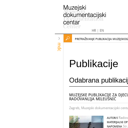
HR
|
EN
PRETRAŽIVANJE PUBLIKACIJA MUZEJSKO
mdc
Publikacije
Odabrana publikaci
MUZEJSKE PUBLIKACIJE ZA DJEC
RADOVANLIJA MILEUSNIĆ
Zagreb, Muzejski dokumentacijski cent
Radova
AUTOR/I
MATERIJALNI OP
Str.
NAPOMENA