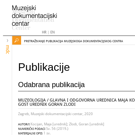
HR
|
EN
PRETRAŽIVANJE PUBLIKACIJA MUZEJSKOGA DOKUMENTACIJSKOG CENTRA
mdc
Publikacije
Odabrana publikacija
MUZEOLOGIJA / GLAVNA I ODGOVORNA UREDNICA MAJA KOC
GOST UREDNIK GORAN ZLODI
Zagreb, Muzejski dokumentacijski centar, 2020
Kocijan, Maja [urednik]; Zlodi, Goran [urednik]
AUTOR/I
Sv. 56 (2019.)
NUMERIČKI PODACI
1 sv.
MATERIJALNI OPIS