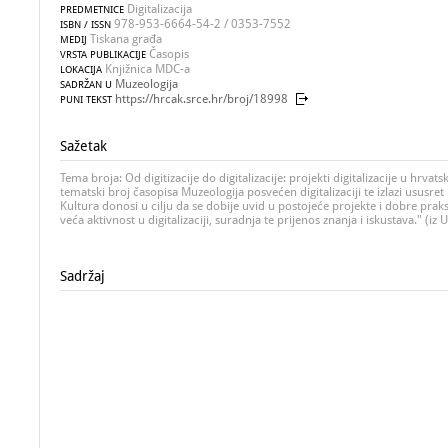
Digitalizacija
PREDMETNICE
978-953-6664-54-2 / 0353-7552
ISBN / ISSN
Tiskana građa
MEDIJ
Časopis
VRSTA PUBLIKACIJE
Knjižnica MDC-a
LOKACIJA
Muzeologija
SADRŽAN U
https://hrcak.srce.hr/broj/18998
PUNI TEKST
Sažetak
Tema broja: Od digitizacije do digitalizacije: projekti digitalizacije u hrvatsk
tematski broj časopisa Muzeologija posvećen digitalizaciji te izlazi ususret
Kultura donosi u cilju da se dobije uvid u postojeće projekte i dobre praks
veća aktivnost u digitalizaciji, suradnja te prijenos znanja i iskustava." (iz
Sadržaj