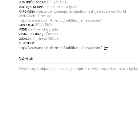
Br.1(2015.)-
NUMERIČKI PODACI
online jedinica građe
MATERIJALNI OPIS
Učestalost izlaženja: dvotjedno.- Zahtjevi sustava: World
NAPOMENA
Wide Web.- Pristup:
http://www.mdc.hr/hr/mdc/publikacije/newsletter/
2459-8690
ISBN / ISSN
Elektronička građa
MEDIJ
Časopis
VRSTA PUBLIKACIJE
Knjižnica MDC-a
LOKACIJA
PUNI TEKST
http://www.mdc.hr/hr/mdc/publikacije/newsletter/
Sažetak
Web časopis objavljuje novosti, podupire i razvija muzejsku struku i djelat