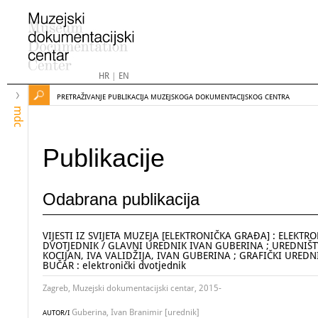
HR
|
EN
PRETRAŽIVANJE PUBLIKACIJA MUZEJSKOGA DOKUMENTACIJSKOG CENTRA
mdc
Publikacije
Odabrana publikacija
VIJESTI IZ SVIJETA MUZEJA [ELEKTRONIČKA GRAĐA] : ELEKTRO
DVOTJEDNIK / GLAVNI UREDNIK IVAN GUBERINA ; UREDNIŠ
KOCIJAN, IVA VALIDŽIJA, IVAN GUBERINA ; GRAFIČKI UREDN
BUČAR : elektronički dvotjednik
Zagreb, Muzejski dokumentacijski centar, 2015-
Guberina, Ivan Branimir [urednik]
AUTOR/I