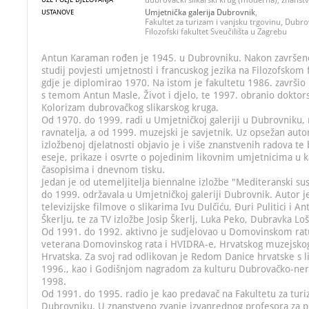
dubrovački slikarski krug (moderna), znanstv
Umjetnička galerija Dubrovnik
,
USTANOVE
Fakultet za turizam i vanjsku trgovinu, Dubro
Filozofski fakultet Sveučilišta u Zagrebu
Antun Karaman rođen je 1945. u Dubrovniku. Nakon završene
studij povjesti umjetnosti i francuskog jezika na Filozofskom
gdje je diplomirao 1970. Na istom je fakultetu 1986. završio i
s temom Antun Masle, Život i djelo, te 1997. obranio doktors
Kolorizam dubrovačkog slikarskog kruga.
Od 1970. do 1999. radi u Umjetničkoj galeriji u Dubrovniku,
ravnatelja, a od 1999. muzejski je savjetnik. Uz opsežan aut
izložbenoj djelatnosti objavio je i više znanstvenih radova te 
eseje, prikaze i osvrte o pojedinim likovnim umjetnicima u k
časopisima i dnevnom tisku.
Jedan je od utemeljitelja biennalne izložbe "Mediteranski sus
do 1999. održavala u Umjetničkoj galeriji Dubrovnik. Autor je
televizijske filmove o slikarima Ivu Dulčiću, Đuri Pulitici i An
Škerlju, te za TV izložbe Josip Škerlj, Luka Peko, Dubravka Loši
Od 1991. do 1992. aktivno je sudjelovao u Domovinskom rat
veterana Domovinskog rata i HVIDRA-e, Hrvatskog muzejskog
Hrvatska. Za svoj rad odlikovan je Redom Danice hrvatske s 
1996., kao i Godišnjom nagradom za kulturu Dubrovačko-ner
1998.
Od 1991. do 1995. radio je kao predavač na Fakultetu za turi
Dubrovniku. U znanstveno zvanje izvanrednog profesora za 