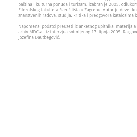
baština i kulturna ponuda i turizam, izabran je 2005. odlukom
Filozofskog fakulteta Sveučilišta u Zagrebu. Autor je devet knj
znanstvenih radova, studija, kritika i predgovora katalozima i
Napomena: podatci preuzeti iz anketnog upitnika, materijala
arhiv MDC-a i iz intervjua snimljenog 17. lipnja 2005. Razgovo
Jozefina Dautbegović.