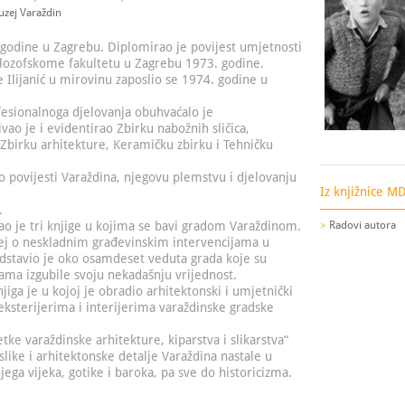
uzej Varaždin
godine u Zagrebu. Diplomirao je povijest umjetnosti
ilozofskome fakultetu u Zagrebu 1973. godine.
 Ilijanić u mirovinu zaposlio se 1974. godine u
fesionalnoga djelovanja obuhvaćalo je
vao je i evidentirao Zbirku nabožnih sličica,
Zbirku arhitekture, Keramičku zbirku i Tehničku
 o povijesti Varaždina, njegovu plemstvu i djelovanju
Iz knjižnice M
.
ao je tri knjige u kojima se bavi gradom Varaždinom.
Radovi autora
esej o neskladnim građevinskim intervencijama u
dstavio je oko osamdeset veduta grada koje su
ama izgubile svoju nekadašnju vrijednost.
iga je u kojoj je obradio arhitektonski i umjetnički
ksterijerima i interijerima varaždinske gradske
tke varaždinske arhitekture, kiparstva i slikarstva“
slike i arhitektonske detalje Varaždina nastale u
ega vijeka, gotike i baroka, pa sve do historicizma.