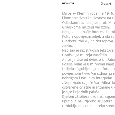
Gradski m
USTANOVE
Miroslav Klemm rođen je 1946. 
i komparativnu književnost na F
Odlaskom ravnateljice prof. Mire
Gradskome muzeju Varaždin.
Njegovo područje interesa i pro
Kulturnopovijesni odjel, a obrađi
Glazbenu zbirku, Zbirku topova, 
zbirku.
Napisao je niz stručnih tekstova
Gradskoga muzeja Varaždin.
Autor je više od dvjesto izložaba
Poslije odlaska u mirovinu napis
U djelu „Izgubljeni grad: foto-
povijesnom tkivu Varaždina“ pre
nebrigom i nasilnim interpolacij
„Nepoznato cvijeće Varaždina“ knj
ostvarene cvjetne aranžmane u e
jezgre i njezinih palača.
Djelom „Stoljeća oko nas: zagone
uputio je na vrijedne skulpture, 
razdoblju od antike, preko srednj