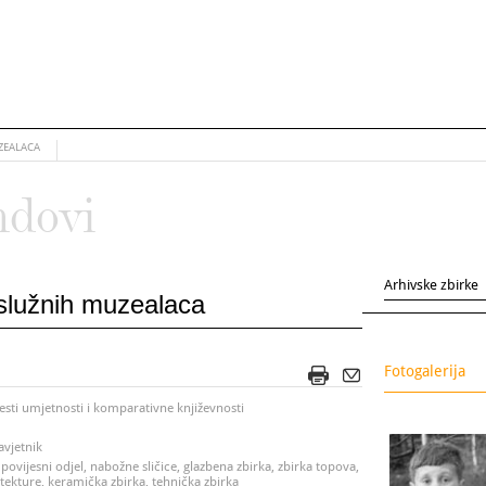
ZEALACA
ndovi
Arhivske zbirke
aslužnih muzealaca
Fotogalerija
jesti umjetnosti i komparativne književnosti
avjetnik
 povijesni odjel, nabožne sličice, glazbena zbirka, zbirka topova,
itekture, keramička zbirka, tehnička zbirka