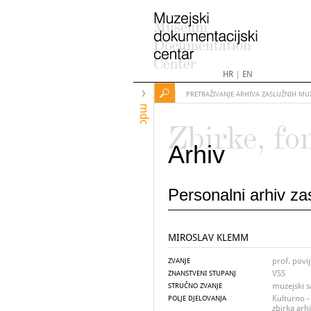
HR
|
EN
PRETRAŽIVANJE ARHIVA ZASLUŽNIH MU
mdc
Zbirke, fo
Arhiv
Personalni arhiv z
MIROSLAV KLEMM
prof. povi
ZVANJE
VSS
ZNANSTVENI STUPANJ
muzejski s
STRUČNO ZVANJE
Kulturno -
POLJE DJELOVANJA
zbirka arh