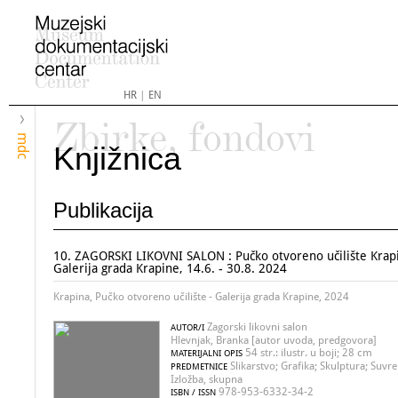
HR
|
EN
Zbirke, fondovi
mdc
Knjižnica
Publikacija
10. ZAGORSKI LIKOVNI SALON : Pučko otvoreno učilište Krap
Galerija grada Krapine, 14.6. - 30.8. 2024
Krapina, Pučko otvoreno učilište - Galerija grada Krapine, 2024
Zagorski likovni salon
AUTOR/I
Hlevnjak, Branka [autor uvoda, predgovora]
54 str.: ilustr. u boji; 28 cm
MATERIJALNI OPIS
Slikarstvo; Grafika; Skulptura; Suv
PREDMETNICE
Izložba, skupna
978-953-6332-34-2
ISBN / ISSN