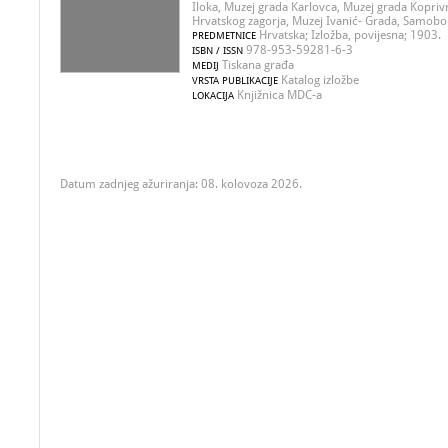
Iloka, Muzej grada Karlovca, Muzej grada Kopriv
Hrvatskog zagorja, Muzej Ivanić- Grada, Samobo
Hrvatska; Izložba, povijesna; 1903.
PREDMETNICE
978-953-59281-6-3
ISBN / ISSN
Tiskana građa
MEDIJ
Katalog izložbe
VRSTA PUBLIKACIJE
Knjižnica MDC-a
LOKACIJA
Datum zadnjeg ažuriranja: 08. kolovoza 2026.