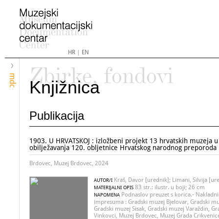
HR
|
EN
Zbirke, fondovi
mdc
Knjižnica
Publikacija
1903. U HRVATSKOJ : izložbeni projekt 13 hrvatskih muzeja 
obilježavanja 120. obljetnice Hrvatskog narodnog preporoda
Brdovec, Muzej Brdovec, 2024
Kraš, Davor [urednik]; Limani, Silvija [ur
AUTOR/I
83 str.: ilustr. u boji; 26 cm
MATERIJALNI OPIS
Podnaslov preuzet s korica.- Nakladnic
NAPOMENA
impresuma : Gradski muzej Bjelovar, Gradski muz
Gradski muzej Sisak, Gradski muzej Varaždin, Gr
Vinkovci, Muzej Brdovec, Muzej Grada Crikvenic