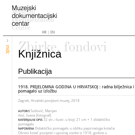
HR
|
EN
Zbirke, fondovi
mdc
Knjižnica
Publikacija
1918. PRIJELOMNA GODINA U HRVATSKOJ : radna bilježnica i 
pomagalo uz izložbu
Zagreb, Hrvatski povijesni muzej, 2018
Sutlović, Marijan
AUTOR/I
Asić, Ivana [fotograf]
32 str.: ilustr. u boji; 21 cm + 1 didaktičko
MATERIJALNI OPIS
pomagalo
Didaktičko pomagalo u obliku papirnatoga kotača:
NAPOMENA
Okreni kotač povijesti i upoznaj osobe iz 1918. godine u