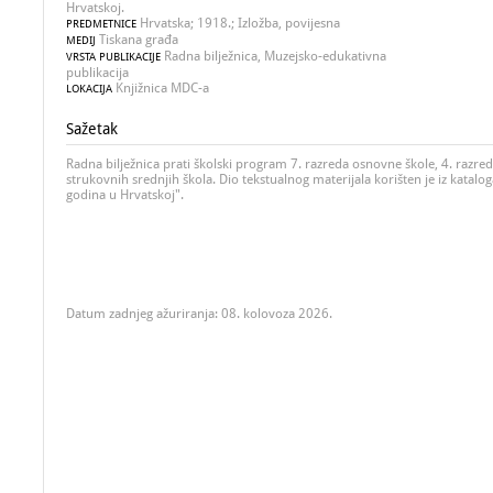
Hrvatskoj.
Hrvatska; 1918.; Izložba, povijesna
PREDMETNICE
Tiskana građa
MEDIJ
Radna bilježnica, Muzejsko-edukativna
VRSTA PUBLIKACIJE
publikacija
Knjižnica MDC-a
LOKACIJA
Sažetak
Radna bilježnica prati školski program 7. razreda osnovne škole, 4. razred
strukovnih srednjih škola. Dio tekstualnog materijala korišten je iz katalo
godina u Hrvatskoj".
Datum zadnjeg ažuriranja: 08. kolovoza 2026.