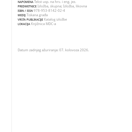
Tekst usp. na hrv. i eng. jez.
NAPOMENA
Izložba, skupna; Izložba, likovna
PREDMETNICE
978-953-8142-02-4
ISBN / ISSN
Tiskana građa
MEDIJ
Katalog izložbe
VRSTA PUBLIKACIJE
Knjižnica MDC-a
LOKACIJA
Datum zadnjeg ažuriranja: 07. kolovoza 2026.