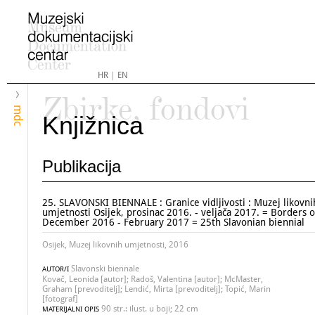
HR
|
EN
Zbirke, fondovi
mdc
Knjižnica
Publikacija
25. SLAVONSKI BIENNALE : Granice vidljivosti : Muzej likovni
umjetnosti Osijek, prosinac 2016. - veljača 2017. = Borders of 
December 2016 - February 2017 = 25th Slavonian biennial
Osijek, Muzej likovnih umjetnosti, 2016
Slavonski biennale
AUTOR/I
Kovač, Leonida [autor]; Radoš, Valentina [autor]; McMaster,
Graham [prevoditelj]; Lendić, Mirta [prevoditelj]; Topić, Marin
[fotograf]
90 str.: ilust. u boji; 22 cm
MATERIJALNI OPIS