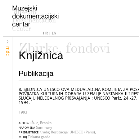
HR
|
EN
Zbirke, fondovi
mdc
Knjižnica
Publikacija
8. SJEDNICA UNESCO-OVA MEĐUVLADINA KOMITETA ZA POSP
POVRATKA KULTURNIH DOBARA U ZEMLJE NASTANKA ILI REST
SLUČAJU NELEGALNOG PRISVAJANJA : UNESCO Pariz, 24.-27. 
1994.
1993
Šulc, Branka
AUTOR/I
Summary
NAPOMENA
Krađa; Restitucija; UNESCO (Paris),
PREDMETNICE
Tiskana građa
MEDIJ