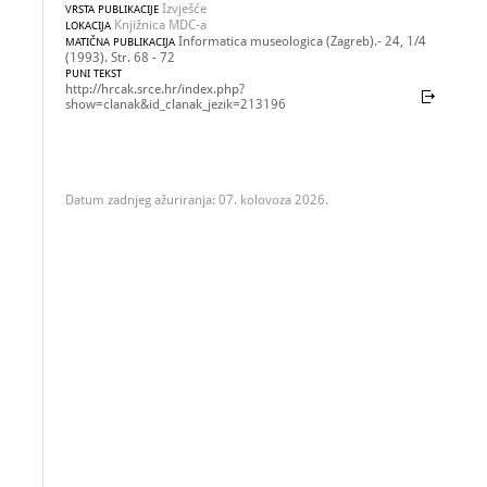
Izvješće
VRSTA PUBLIKACIJE
Knjižnica MDC-a
LOKACIJA
Informatica museologica (Zagreb).- 24, 1/4
MATIČNA PUBLIKACIJA
(1993). Str. 68 - 72
PUNI TEKST
http://hrcak.srce.hr/index.php?
show=clanak&id_clanak_jezik=213196
Datum zadnjeg ažuriranja: 07. kolovoza 2026.