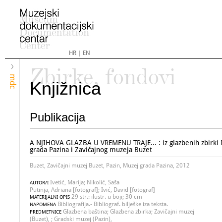
HR
|
EN
Zbirke, fondovi
mdc
Knjižnica
Publikacija
A NJIHOVA GLAZBA U VREMENU TRAJE... : iz glazbenih zbirki
grada Pazina i Zavičajnog muzeja Buzet
Buzet, Zavičajni muzej Buzet, Pazin, Muzej grada Pazina, 2012
Ivetić, Marija; Nikolić, Saša
AUTOR/I
Putinja, Adriana [fotograf]; Ivić, David [fotograf]
29 str.: ilustr. u boji; 30 cm
MATERIJALNI OPIS
Bibliografija.- Bibliograf. bilješke iza teksta.
NAPOMENA
Glazbena baština; Glazbena zbirka; Zavičajni muzej
PREDMETNICE
(Buzet), ; Gradski muzej (Pazin),