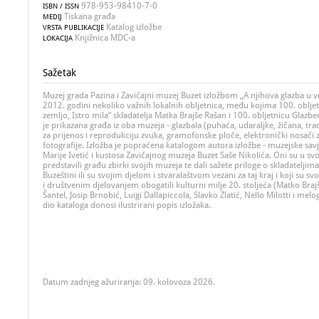
978-953-98410-7-0
ISBN / ISSN
Tiskana građa
MEDIJ
Katalog izložbe
VRSTA PUBLIKACIJE
Knjižnica MDC-a
LOKACIJA
Sažetak
Muzej grada Pazina i Zavičajni muzej Buzet izložbom „A njihova glazba u vr
2012. godini nekoliko važnih lokalnih obljetnica, među kojima 100. oblje
zemljo, Istro mila“ skladatelja Matka Brajše Rašan i 100. obljetnicu Glazbe
je prikazana građa iz oba muzeja - glazbala (puhaća, udaraljke, žičana, tradi
za prijenos i reprodukciju zvuka, gramofonske ploče, elektronički nosač
fotografije. Izložba je popraćena katalogom autora izložbe - muzejske sav
Marije Ivetić i kustosa Zavičajnog muzeja Buzet Saše Nikolića. Oni su u 
predstavili građu zbirki svojih muzeja te dali sažete priloge o skladateljima 
Buzeštini ili su svojim djelom i stvaralaštvom vezani za taj kraj i koji su 
i društvenim djelovanjem obogatili kulturni milje 20. stoljeća (Matko Bra
Šantel, Josip Brnobić, Luigi Dallapiccola, Slavko Zlatić, Nello Milotti i mel
dio kataloga donosi ilustrirani popis izložaka.
Datum zadnjeg ažuriranja: 09. kolovoza 2026.