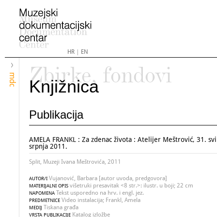
HR
|
EN
Zbirke, fondovi
mdc
Knjižnica
Publikacija
AMELA FRANKL : Za zdenac života : Atelijer Meštrović, 31. svi
srpnja 2011.
Split, Muzeji Ivana Meštrovića, 2011
Vujanović, Barbara [autor uvoda, predgovora]
AUTOR/I
višetruki presavitak <8 str.>: ilustr. u boji; 22 cm
MATERIJALNI OPIS
Tekst usporedno na hrv. i engl. jez.
NAPOMENA
Video instalacija; Frankl, Amela
PREDMETNICE
Tiskana građa
MEDIJ
Katalog izložbe
VRSTA PUBLIKACIJE