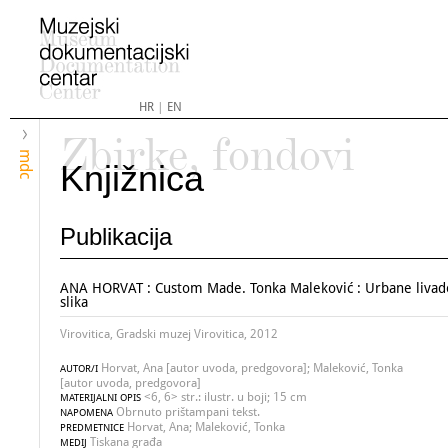
HR
|
EN
Zbirke, fondovi
mdc
Knjižnica
Publikacija
ANA HORVAT : Custom Made. Tonka Maleković : Urbane livade 
slika
Virovitica, Gradski muzej Virovitica, 2012
Horvat, Ana [autor uvoda, predgovora]; Maleković, Tonka
AUTOR/I
[autor uvoda, predgovora]
<6, 6> str.: ilustr. u boji; 15 cm
MATERIJALNI OPIS
Obrnuto prištampani tekst.
NAPOMENA
Horvat, Ana; Maleković, Tonka
PREDMETNICE
Tiskana građa
MEDIJ