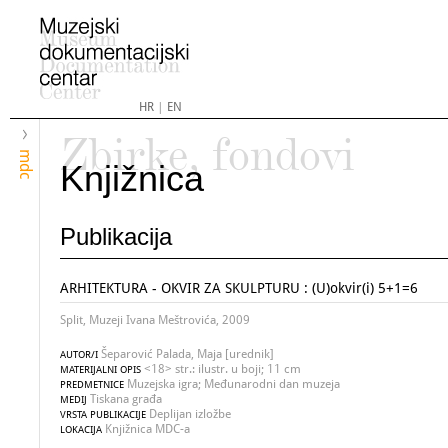
HR
|
EN
Zbirke, fondovi
mdc
Knjižnica
Publikacija
ARHITEKTURA - OKVIR ZA SKULPTURU : (U)okvir(i) 5+1=6
Split, Muzeji Ivana Meštrovića, 2009
Šeparović Palada, Maja [urednik]
AUTOR/I
<18> str.: ilustr. u boji; 11 cm
MATERIJALNI OPIS
Muzejska igra; Međunarodni dan muzeja
PREDMETNICE
Tiskana građa
MEDIJ
Deplijan izložbe
VRSTA PUBLIKACIJE
Knjižnica MDC-a
LOKACIJA