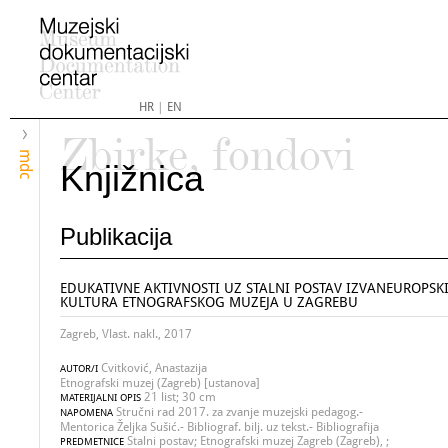
HR
|
EN
Zbirke, fondovi
mdc
Knjižnica
Publikacija
EDUKATIVNE AKTIVNOSTI UZ STALNI POSTAV IZVANEUROPSK
KULTURA ETNOGRAFSKOG MUZEJA U ZAGREBU
Zagreb, Vlast. nakl., 2017
Cvitković, Anastazija
AUTOR/I
Etnografski muzej (Zagreb) [ustanova]
21 list; 30 cm
MATERIJALNI OPIS
Stručni rad 2017. za zvanje muzejski pedagog.-
NAPOMENA
Mentorica Željka Sušić.- Bibliograf. bilj. uz tekst.- Bibliografija
Stalni postav; Etnografski muzej Zagreb (Zagreb), ;
PREDMETNICE