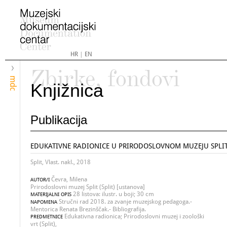
HR
|
EN
Zbirke, fondovi
mdc
Knjižnica
Publikacija
EDUKATIVNE RADIONICE U PRIRODOSLOVNOM MUZEJU SPLI
Split, Vlast. nakl., 2018
Čevra, Milena
AUTOR/I
Prirodoslovni muzej Split (Split) [ustanova]
28 listova: ilustr. u boji; 30 cm
MATERIJALNI OPIS
Stručni rad 2018. za zvanje muzejskog pedagoga.-
NAPOMENA
Mentorica Renata Brezinščak.- Bibliografija.
Edukativna radionica; Prirodoslovni muzej i zoološki
PREDMETNICE
vrt (Split),