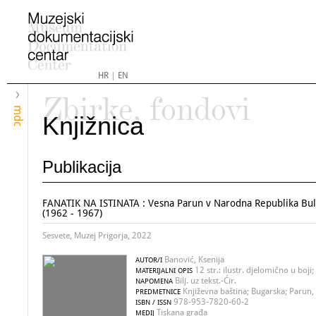
HR
|
EN
Zbirke, fondovi
mdc
Knjižnica
Publikacija
FANATIK NA ISTINATA : Vesna Parun v Narodna Republika Bul
(1962 - 1967)
Sesvete, Muzej Prigorja, 2022
Banović, Ksenija
AUTOR/I
12 str.: ilustr. djelomično u boji
MATERIJALNI OPIS
Bilj. uz tekst.-Ćir.
NAPOMENA
Književna baština; Bugarska; Parun,
PREDMETNICE
978-953-7820-60-2
ISBN / ISSN
Tiskana građa
MEDIJ