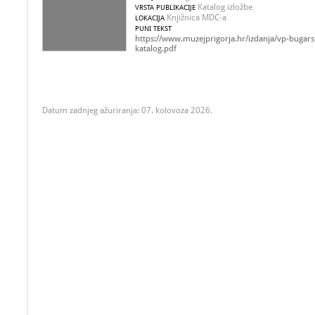
Katalog izložbe
VRSTA PUBLIKACIJE
Knjižnica MDC-a
LOKACIJA
PUNI TEKST
https://www.muzejprigorja.hr/izdanja/vp-bugars
katalog.pdf
Datum zadnjeg ažuriranja: 07. kolovoza 2026.