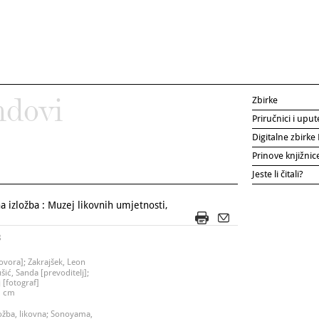
Zbirke
ndovi
Priručnici i uput
Digitalne zbirk
Prinove knjižni
Jeste li čitali?
zložba : Muzej likovnih umjetnosti,
8
ovora]; Zakrajšek, Leon
ić, Sanda [prevoditelj];
 [fotograf]
22 cm
žba, likovna; Sonoyama,