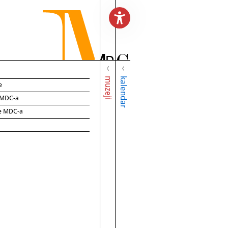
muzeji
kalendar
e
e MDC-a
ce MDC-a