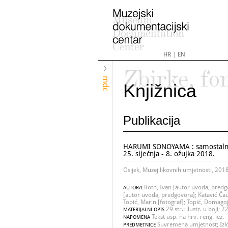
HR
|
EN
Zbirke, fo
mdc
Knjižnica
Publikacija
HARUMI SONOYAMA : samostalna i
25. siječnja - 8. ožujka 2018.
Osijek, Muzej likovnih umjetnosti, 201
Roth, Ivan [autor uvoda, predg
AUTOR/I
[autor uvoda, predgovora]; Katavić Čauš
Topić, Marin [fotograf]; Topić, Domagoj
29 str.: ilustr. u boji; 
MATERIJALNI OPIS
Tekst usp. na hrv. i eng. jez.
NAPOMENA
Suvremena umjetnost; Izlo
PREDMETNICE