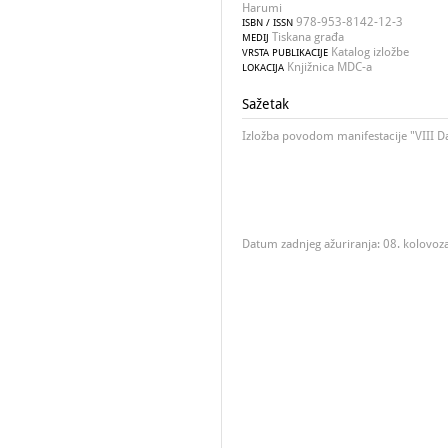
Harumi
978-953-8142-12-3
ISBN / ISSN
Tiskana građa
MEDIJ
Katalog izložbe
VRSTA PUBLIKACIJE
Knjižnica MDC-a
LOKACIJA
Sažetak
Izložba povodom manifestacije "VIII Dan
Datum zadnjeg ažuriranja: 08. kolovoz