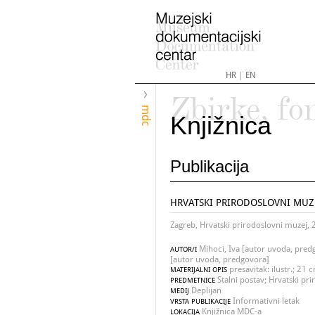
HR
|
EN
Zbirke, fo
mdc
Knjižnica
Publikacija
HRVATSKI PRIRODOSLOVNI MUZ
Zagreb, Hrvatski prirodoslovni muzej,
Mihoci, Iva [autor uvoda, pred
AUTOR/I
[autor uvoda, predgovora]
presavitak: ilustr.; 21 
MATERIJALNI OPIS
Stalni postav; Hrvatski pr
PREDMETNICE
Deplijan
MEDIJ
Informativni letak
VRSTA PUBLIKACIJE
Knjižnica MDC-a
LOKACIJA