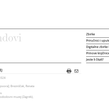
Zbirke
ndovi
Priručnici i uput
Digitalne zbirk
Prinove knjižni
Jeste li čitali?
EJ
 2024
govora]; Brezinščak, Renata
cm
irodoslovni muzej (Zagreb),