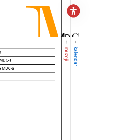
muzeji
kalendar
e
e MDC-a
ce MDC-a