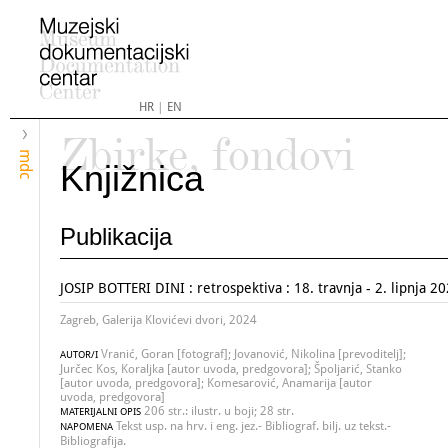
HR
|
EN
Zbirke, fondovi
mdc
Knjižnica
Publikacija
JOSIP BOTTERI DINI : retrospektiva : 18. travnja - 2. lipnja 20
Zagreb, Galerija Klovićevi dvori, 2024
Vranić, Goran [fotograf]; Jovanović, Nikolina [prevoditelj];
AUTOR/I
Jurčec Kos, Koraljka [autor uvoda, predgovora]; Špoljarić, Stanko
[autor uvoda, predgovora]; Komesarović, Anamarija [autor
uvoda, predgovora]
206 str.: ilustr. u boji; 28 str.
MATERIJALNI OPIS
Tekst usp. na hrv. i eng. jez.- Bibliograf. bilj. uz tekst.-
NAPOMENA
Bibliografija.