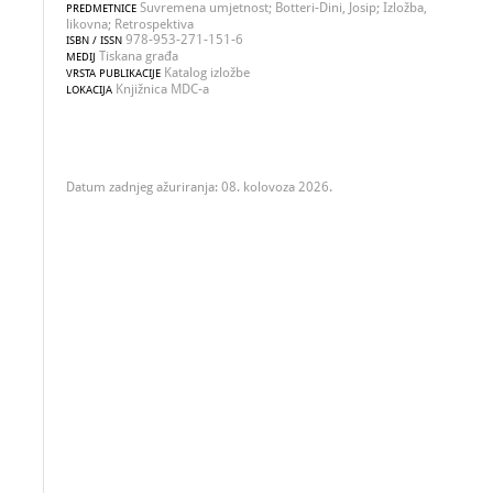
Suvremena umjetnost; Botteri-Dini, Josip; Izložba,
PREDMETNICE
likovna; Retrospektiva
978-953-271-151-6
ISBN / ISSN
Tiskana građa
MEDIJ
Katalog izložbe
VRSTA PUBLIKACIJE
Knjižnica MDC-a
LOKACIJA
Datum zadnjeg ažuriranja: 08. kolovoza 2026.