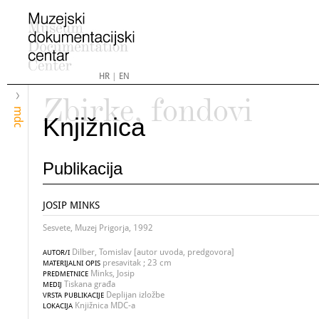
HR
|
EN
Zbirke, fondovi
mdc
Knjižnica
Publikacija
JOSIP MINKS
Sesvete, Muzej Prigorja, 1992
Dilber, Tomislav [autor uvoda, predgovora]
AUTOR/I
presavitak ; 23 cm
MATERIJALNI OPIS
Minks, Josip
PREDMETNICE
Tiskana građa
MEDIJ
Deplijan izložbe
VRSTA PUBLIKACIJE
Knjižnica MDC-a
LOKACIJA