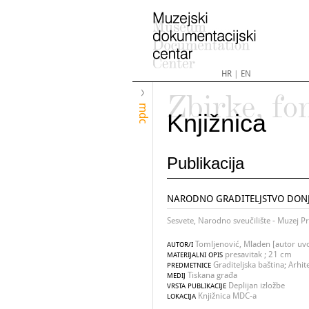
HR
|
EN
Zbirke, fo
mdc
Knjižnica
Publikacija
NARODNO GRADITELJSTVO DONJE
Sesvete, Narodno sveučilište - Muzej P
Tomljenović, Mladen [autor uv
AUTOR/I
presavitak ; 21 cm
MATERIJALNI OPIS
Graditeljska baština; Arhit
PREDMETNICE
Tiskana građa
MEDIJ
Deplijan izložbe
VRSTA PUBLIKACIJE
Knjižnica MDC-a
LOKACIJA