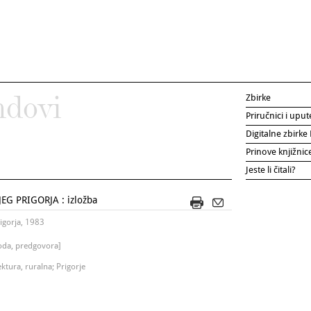
Zbirke
ndovi
Priručnici i uput
Digitalne zbirk
Prinove knjižni
Jeste li čitali?
G PRIGORJA : izložba
rigorja, 1983
oda, predgovora]
ektura, ruralna; Prigorje