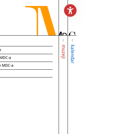
muzeji
kalendar
e
e MDC-a
ce MDC-a