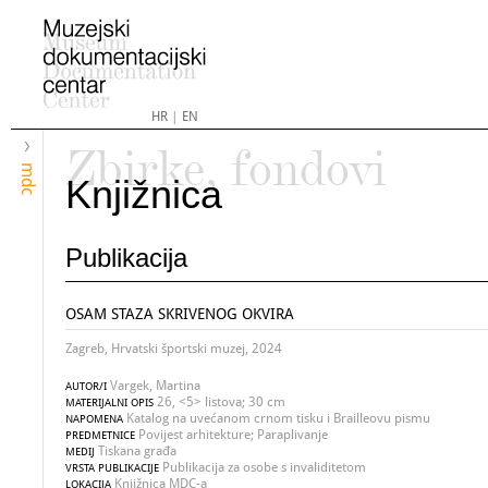
HR
|
EN
Zbirke, fondovi
mdc
Knjižnica
Publikacija
OSAM STAZA SKRIVENOG OKVIRA
Zagreb, Hrvatski športski muzej, 2024
Vargek, Martina
AUTOR/I
26, <5> listova; 30 cm
MATERIJALNI OPIS
Katalog na uvećanom crnom tisku i Brailleovu pismu
NAPOMENA
Povijest arhitekture; Paraplivanje
PREDMETNICE
Tiskana građa
MEDIJ
Publikacija za osobe s invaliditetom
VRSTA PUBLIKACIJE
Knjižnica MDC-a
LOKACIJA