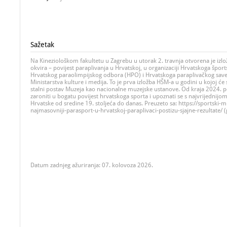
Sažetak
Na Kineziološkom fakultetu u Zagrebu u utorak 2. travnja otvorena je izl
okvira – povijest paraplivanja u Hrvatskoj, u organizaciji Hrvatskoga špo
Hrvatskog paraolimpijskog odbora (HPO) i Hrvatskoga paraplivačkog savez
Ministarstva kulture i medija. To je prva izložba HŠM-a u godini u kojoj će s
stalni postav Muzeja kao nacionalne muzejske ustanove. Od kraja 2024. po
zaroniti u bogatu povijest hrvatskoga sporta i upoznati se s najvrijedni
Hrvatske od sredine 19. stoljeća do danas. Preuzeto sa: https://sportski-m
najmasovniji-parasport-u-hrvatskoj-paraplivaci-postizu-sjajne-rezultate/ (
Datum zadnjeg ažuriranja: 07. kolovoza 2026.