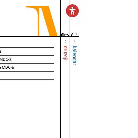
muzeji
kalendar
e
e MDC-a
ce MDC-a