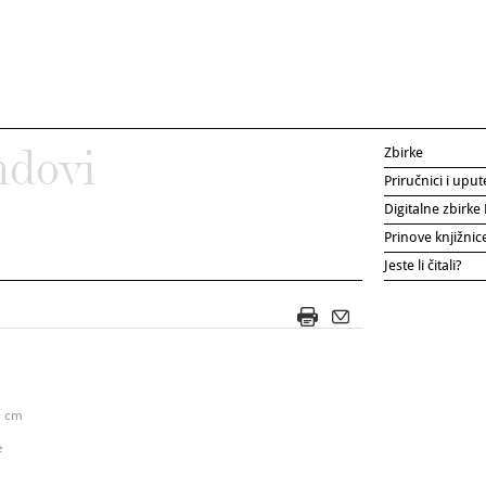
Zbirke
ndovi
Priručnici i uput
Digitalne zbirk
Prinove knjižni
Jeste li čitali?
25 cm
e