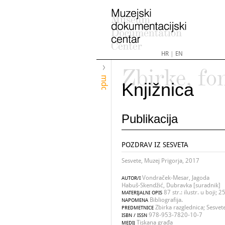
HR
|
EN
Zbirke, fo
mdc
Knjižnica
Publikacija
POZDRAV IZ SESVETA
Sesvete, Muzej Prigorja, 2017
Vondraček-Mesar, Jagoda
AUTOR/I
Habuš-Skendžić, Dubravka [suradnik]
87 str.: ilustr. u boji; 
MATERIJALNI OPIS
Bibliografija.
NAPOMENA
Zbirka razglednica; Sesvet
PREDMETNICE
978-953-7820-10-7
ISBN / ISSN
Tiskana građa
MEDIJ