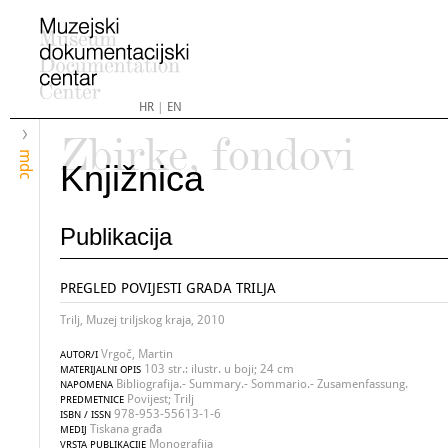
HR
|
EN
Zbirke, fondovi
mdc
Knjižnica
Publikacija
PREGLED POVIJESTI GRADA TRILJA
Trilj, Muzej triljskog kraja, 2010
Vrgoč, Martin
AUTOR/I
103 str.: ilustr. u boji; 24 cm
MATERIJALNI OPIS
Bibliografija.- Summary.- Sommario.- Zusamenfassung.
NAPOMENA
Povijest; Trilj
PREDMETNICE
978-953-55613-1-6
ISBN / ISSN
Tiskana građa
MEDIJ
Monografija
VRSTA PUBLIKACIJE