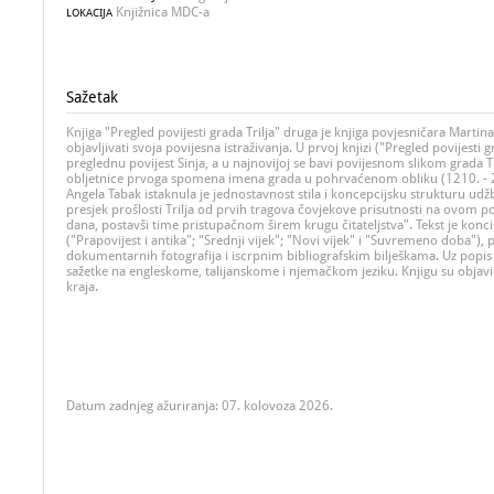
Knjižnica MDC-a
LOKACIJA
Sažetak
Knjiga "Pregled povijesti grada Trilja" druga je knjiga povjesničara Martin
objavljivati svoja povijesna istraživanja. U prvoj knjizi ("Pregled povijesti 
preglednu povijest Sinja, a u najnovijoj se bavi povijesnom slikom grada 
obljetnice prvoga spomena imena grada u pohrvaćenom obliku (1210. - 2
Angela Tabak istaknula je jednostavnost stila i koncepcijsku strukturu udžb
presjek prošlosti Trilja od prvih tragova čovjekove prisutnosti na ovom 
dana, postavši time pristupačnom širem krugu čitateljstva". Tekst je koncip
("Prapovijest i antika"; "Srednji vijek"; "Novi vijek" i "Suvremeno doba"),
dokumentarnih fotografija i iscrpnim bibliografskim bilješkama. Uz popis l
sažetke na engleskome, talijanskome i njemačkom jeziku. Knjigu su objavili 
kraja.
Datum zadnjeg ažuriranja: 07. kolovoza 2026.