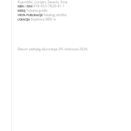
Kujundžić, Lucijan; Zavacki, Ema
978-953-7820-41-1
ISBN / ISSN
Tiskana građa
MEDIJ
Katalog izložbe
VRSTA PUBLIKACIJE
Knjižnica MDC-a
LOKACIJA
Datum zadnjeg ažuriranja: 09. kolovoza 2026.