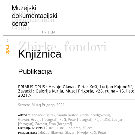
HR
|
EN
Zbirke, fondovi
mdc
Knjižnica
Publikacija
PRIMUS OPUS : Hrvoje Glavan, Petar Koši, Lucijan Kujundžić,
Zavacki : Galerija Kurija, Muzej Prigorja, <28. rujna - 15. list
2021.>
Sesvete, Muzej Prigorja, 2021
Stanaćev Bajzek, Sanda [autor uvoda, predgovora];
AUTOR/I
Glavan, Hrvoje [fotograf]; Koši, Petar [fotograf]; Kujundžić, Lucijan
[fotograf]; Zavacki, Ema [fotograf]
12 str.: ilustr. u bojama; 20 cm
MATERIJALNI OPIS
Izložba, likovna; Glavan, Hrvoje; Koši, Petar;
PREDMETNICE