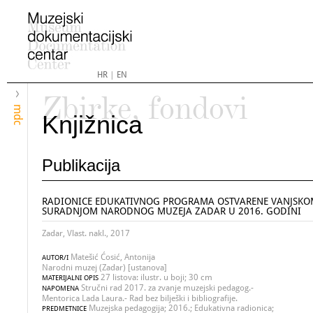
HR
|
EN
Zbirke, fondovi
mdc
Knjižnica
Publikacija
RADIONICE EDUKATIVNOG PROGRAMA OSTVARENE VANJSKO
SURADNJOM NARODNOG MUZEJA ZADAR U 2016. GODINI
Zadar, Vlast. nakl., 2017
Matešić Ćosić, Antonija
AUTOR/I
Narodni muzej (Zadar) [ustanova]
27 listova: ilustr. u boji; 30 cm
MATERIJALNI OPIS
Stručni rad 2017. za zvanje muzejski pedagog.-
NAPOMENA
Mentorica Lada Laura.- Rad bez bilješki i bibliografije.
Muzejska pedagogija; 2016.; Edukativna radionica;
PREDMETNICE