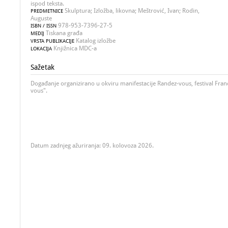
ispod teksta.
Skulptura; Izložba, likovna; Meštrović, Ivan; Rodin,
PREDMETNICE
Auguste
978-953-7396-27-5
ISBN / ISSN
Tiskana građa
MEDIJ
Katalog izložbe
VRSTA PUBLIKACIJE
Knjižnica MDC-a
LOKACIJA
Sažetak
Događanje organizirano u okviru manifestacije Randez-vous, festival Fra
vous".
Datum zadnjeg ažuriranja: 09. kolovoza 2026.