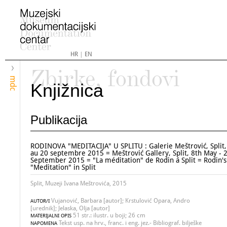
HR
|
EN
Zbirke, fondovi
mdc
Knjižnica
Publikacija
RODINOVA "MEDITACIJA" U SPLITU : Galerie Meštrović, Split,
au 20 septembre 2015 = Meštrović Gallery, Split, 8th May - 
September 2015 = "La méditation" de Rodin á Split = Rodin's
"Meditation" in Split
Split, Muzeji Ivana Meštrovića, 2015
Vujanović, Barbara [autor]; Krstulović Opara, Andro
AUTOR/I
[urednik]; Jelaska, Olja [autor]
51 str.: ilustr. u boji; 26 cm
MATERIJALNI OPIS
Tekst usp. na hrv., franc. i eng. jez.- Bibliograf. bilješke
NAPOMENA