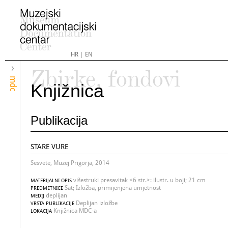
HR
|
EN
Zbirke, fondovi
mdc
Knjižnica
Publikacija
STARE VURE
Sesvete, Muzej Prigorja, 2014
višestruki presavitak <6 str.>: ilustr. u boji; 21 cm
MATERIJALNI OPIS
Sat; Izložba, primijenjena umjetnost
PREDMETNICE
deplijan
MEDIJ
Deplijan izložbe
VRSTA PUBLIKACIJE
Knjižnica MDC-a
LOKACIJA