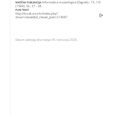
Informatica museologica (Zagreb).- 15, 1/3
MATIČNA PUBLIKACIJA
(1984). Str. 37 - 38
PUNI TEKST
http://hrcak.srce.hr/index.php?
show=clanak&id_clanak_jezik=214687
Datum zadnjeg ažuriranja: 09. kolovoza 2026.