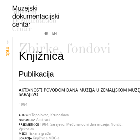
HR
|
EN
Zbirke, fondovi
mdc
Knjižnica
Publikacija
AKTIVNOSTI POVODOM DANA MUZEJA U ZEMALJSKOM MUZE
SARAJEVO
1984
Topolovac, Krunoslava
AUTOR/I
Abstract
NAPOMENA
1984; Sarajevo; Međunarodni dan muzeja; Noršić,
PREDMETNICE
Vjekoslav
Tiskana građa
MEDIJ
Knjižnica MDC-a
LOKACIJA