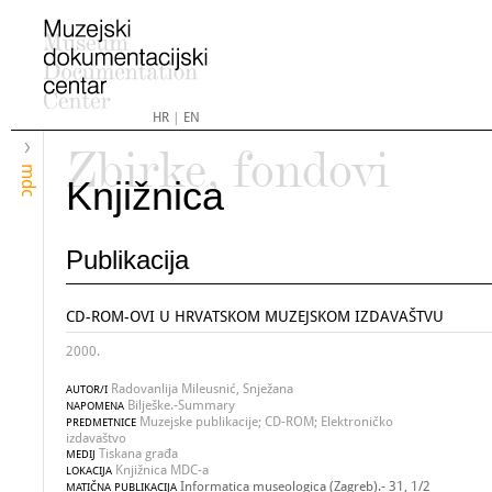
HR
|
EN
Zbirke, fondovi
mdc
Knjižnica
Publikacija
CD-ROM-OVI U HRVATSKOM MUZEJSKOM IZDAVAŠTVU
2000.
Radovanlija Mileusnić, Snježana
AUTOR/I
Bilješke.-Summary
NAPOMENA
Muzejske publikacije; CD-ROM; Elektroničko
PREDMETNICE
izdavaštvo
Tiskana građa
MEDIJ
Knjižnica MDC-a
LOKACIJA
Informatica museologica (Zagreb).- 31, 1/2
MATIČNA PUBLIKACIJA