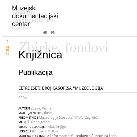
HR
|
EN
Zbirke, fondovi
mdc
Knjižnica
Publikacija
ČETRDESETI BROJ ČASOPISA "MUZEOLOGIJA"
2004
Zgaga, Višnja
AUTOR/I
ilustr.
MATERIJALNI OPIS
Muzeologija (časopis); MDC (Zagreb),
PREDMETNICE
Tiskana građa
MEDIJ
Prikaz knjige
VRSTA PUBLIKACIJE
Knjižnica MDC-a
LOKACIJA
Informatica Museologica / urednica Lada
MATIČNA PUBLIKACIJA