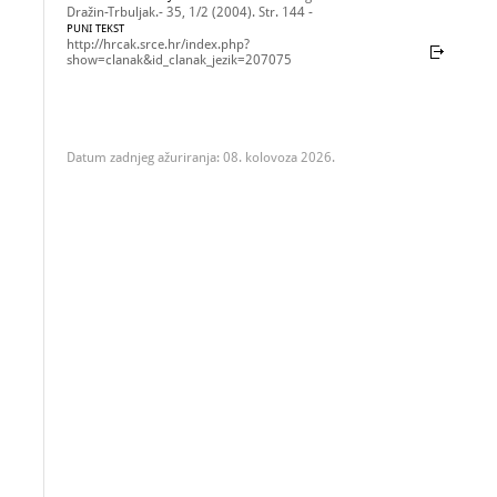
Dražin-Trbuljak.- 35, 1/2 (2004). Str. 144 -
PUNI TEKST
http://hrcak.srce.hr/index.php?
show=clanak&id_clanak_jezik=207075
Datum zadnjeg ažuriranja: 08. kolovoza 2026.