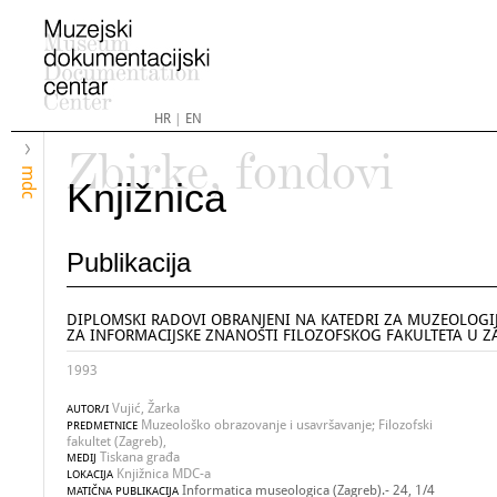
HR
|
EN
Zbirke, fondovi
mdc
Knjižnica
Publikacija
DIPLOMSKI RADOVI OBRANJENI NA KATEDRI ZA MUZEOLOGI
ZA INFORMACIJSKE ZNANOSTI FILOZOFSKOG FAKULTETA U 
1993
Vujić, Žarka
AUTOR/I
Muzeološko obrazovanje i usavršavanje; Filozofski
PREDMETNICE
fakultet (Zagreb),
Tiskana građa
MEDIJ
Knjižnica MDC-a
LOKACIJA
Informatica museologica (Zagreb).- 24, 1/4
MATIČNA PUBLIKACIJA