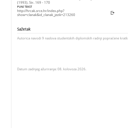
(1993). Str. 169 - 170
PUNI TEKST
http://hrcak.srce.hr/index.php?
show=clanak&id_clanak_jezik=213260
Sažetak
Autorica navodi 9 naslova studentskih diplomskih radnji popraćene krat
Datum zadnjeg ažuriranja: 08. kolovoza 2026.