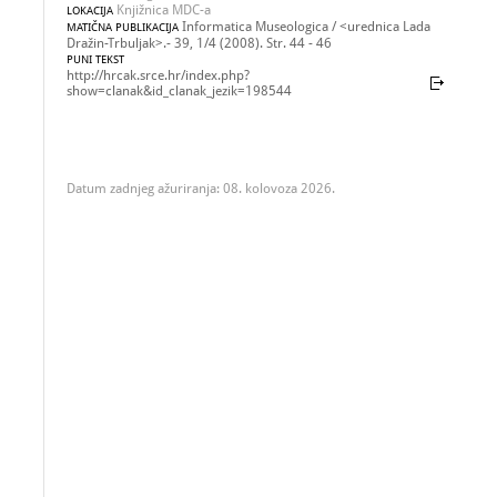
Knjižnica MDC-a
LOKACIJA
Informatica Museologica / <urednica Lada
MATIČNA PUBLIKACIJA
Dražin-Trbuljak>.- 39, 1/4 (2008). Str. 44 - 46
PUNI TEKST
http://hrcak.srce.hr/index.php?
show=clanak&id_clanak_jezik=198544
Datum zadnjeg ažuriranja: 08. kolovoza 2026.