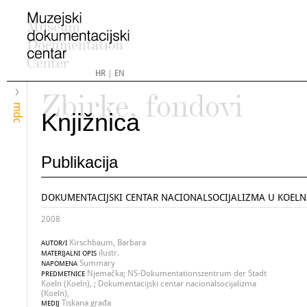
HR
|
EN
Zbirke, fondovi
mdc
Knjižnica
Publikacija
DOKUMENTACIJSKI CENTAR NACIONALSOCIJALIZMA U KOEL
2008
Kirschbaum, Barbara
AUTOR/I
ilustr.
MATERIJALNI OPIS
Summary
NAPOMENA
Njemačka; NS-Dokumentationszentrum der Stadt
PREDMETNICE
Koeln (Koeln), ; Dokumentacijski centar nacionalsocijalizma
(Koeln),
Tiskana građa
MEDIJ