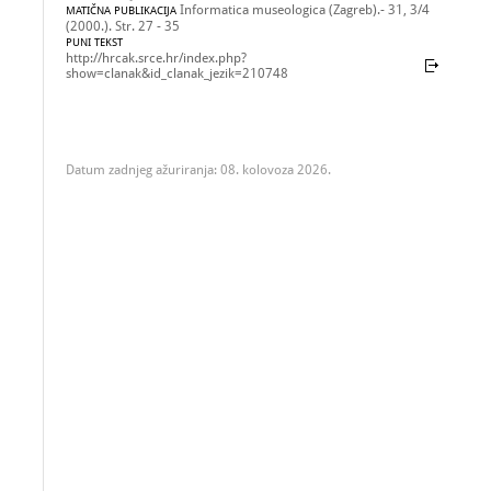
Informatica museologica (Zagreb).- 31, 3/4
MATIČNA PUBLIKACIJA
(2000.). Str. 27 - 35
PUNI TEKST
http://hrcak.srce.hr/index.php?
show=clanak&id_clanak_jezik=210748
Datum zadnjeg ažuriranja: 08. kolovoza 2026.