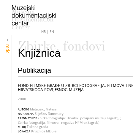
HR
|
EN
Zbirke, fondovi
mdc
Knjižnica
Publikacija
FOND FILMSKE GRAĐE U ZBIRCI FOTOGRAFIJA, FILMOVA I N
HRVATSKOGA POVIJESNOG MUZEJA
2000.
Mataušić, Nataša
AUTOR/I
Bilješke.-Summary
NAPOMENA
Zbirka fotografija; Hrvatski povijesni muzej (Zagreb), ;
PREDMETNICE
Zbirka fotografija, filmova i negativa HPM-a (Zagreb)
Tiskana građa
MEDIJ
Knjižnica MDC-a
LOKACIJA