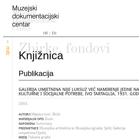
HR
|
EN
Zbirke, fondovi
mdc
Knjižnica
Publikacija
GALERIJA UMJETNINA NIJE LUKSUZ VEĆ NAMIRENJE JEDNE N
KULTURNE I SOCIJALNE POTREBE, IVO TARTAGLIA, 1931. GO
2003.
Majstorović, Božo
AUTOR/I
Ilustr.
MATERIJALNI OPIS
Summary
NAPOMENA
Muzejska arhitektura; Muzejska zgrada; Split; Galerija
PREDMETNICE
umjetnina (Split),
Tiskana građa
MEDIJ