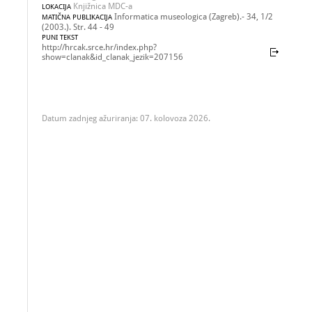
Knjižnica MDC-a
LOKACIJA
Informatica museologica (Zagreb).- 34, 1/2
MATIČNA PUBLIKACIJA
(2003.). Str. 44 - 49
PUNI TEKST
http://hrcak.srce.hr/index.php?
show=clanak&id_clanak_jezik=207156
Datum zadnjeg ažuriranja: 07. kolovoza 2026.