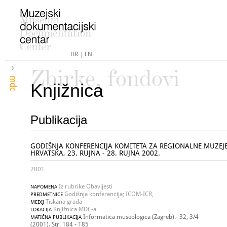
HR
|
EN
Zbirke, fondovi
mdc
Knjižnica
Publikacija
GODIŠNJA KONFERENCIJA KOMITETA ZA REGIONALNE MUZEJE
HRVATSKA, 23. RUJNA - 28. RUJNA 2002.
2001
Iz rubrike Obavijesti
NAPOMENA
Godišnja konferencija; ICOM-ICR,
PREDMETNICE
Tiskana građa
MEDIJ
Knjižnica MDC-a
LOKACIJA
Informatica museologica (Zagreb).- 32, 3/4
MATIČNA PUBLIKACIJA
(2001). Str. 184 - 185