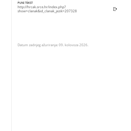
PUNI TEKST
http://hrcak.srce.hr/index.php?
show=clanak&id_clanak_jezik=207328
Datum zadnjeg ažuriranja: 09. kolovoza 2026.