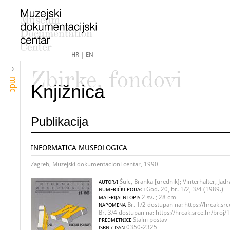
HR
|
EN
Zbirke, fondovi
mdc
Knjižnica
Publikacija
INFORMATICA MUSEOLOGICA
Zagreb, Muzejski dokumentacioni centar, 1990
Šulc, Branka [urednik]; Vinterhalter, Jad
AUTOR/I
God. 20, br. 1/2, 3/4 (1989.)
NUMERIČKI PODACI
2 sv. ; 28 cm
MATERIJALNI OPIS
Br. 1/2 dostupan na: https://hrcak.src
NAPOMENA
Br. 3/4 dostupan na: https://hrcak.srce.hr/broj
Stalni postav
PREDMETNICE
0350-2325
ISBN / ISSN